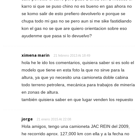
karro si que se puso chino no es bueno en gas ahora no
se komo salir de esto prefiero devolverlo e porque se
chupa todo mi gas no se pero aun si me sike fastidiando
kon el gas no se que are quiero orientacion sobre eso
ayudenme que pasa si lo devuelvo?
ximena marin
21 febrero 2013 At 18:49
hola he le ido los comentarios, quisiera saber si es solo el
modelo que tiene en esta foto la que no sirve para la
altura, ya que yo necesito una camioneta doble cabina
todo terreno petrolera, mecánica para trabajos de minería
en zonas de altura.
también quisiera saber en que lugar venden los repuesto
jorge
21 enero 2015 At 22:08
Hola amigos, tengo una camioneta JAC REIN del 2009,
he recorrido aprox. 127,000 km con ella y a la fecha no