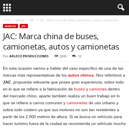
Inicio
Marcas
JAC
JAC: Marca china de buses, camionetas, autos y camionetas
MARCAS
JAC
JAC: Marca china de buses,
camionetas, autos y camionetas
Por
ARLECO PRODUCCIONES
2265
12
En esta ocasión vamos a hablar del caso específico de una de las
marcas más representativas de los
autos chinos
. Nos referimos a
JAC
, propuesta relevante que posee gran experiencia, sobre todo
en lo que se refiere a la fabricación de
buses
y
camiones
dentro
del mercado chino, aparte también realiza un buen trabajo en lo
que se refiere a carros comunes y
camionetas
de uso urbano y
sobre todo costero ya que sus motores no son tan resistentes a
partir de los 2.000 metros de altura. Si se busca un vehículo para
hacer turismo fuera de la ciudad se recomienda un vehículo mucho