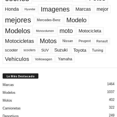
Imagenes
Marcas
mejor
Honda
Hyundai
mejores
Modelo
Mercedes-Benz
Modelos
moto
Motocicleta
Monovolumen
Motos
Motocicletas
Nissan
Peugeot
Renault
Toyota
Suzuki
scooter
Tuning
SUV
scooters
Vehiculos
Yamaha
Volkswagen
Lo Más Destacado
1464
Marcas
1037
Modelos
402
Motos
322
Camionetas
249
Deportivos