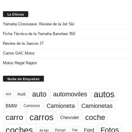
Lo Último
Yamaha Crosswave: Review de la Jet Ski
Ficha Técnica de la Yamaha Banshee 350
Review de la Jaecoo J7
Carros GAC Motor
Motos Regal Raptor
Nube de Etiquetas
autos
auto
automoviles
Audi
4x4
Camioneta
Camionetas
BMW
Camiones
carros
carro
coche
Chevrolet
coches
Fotos
Ford
Ferrari
Fiat
de lujo