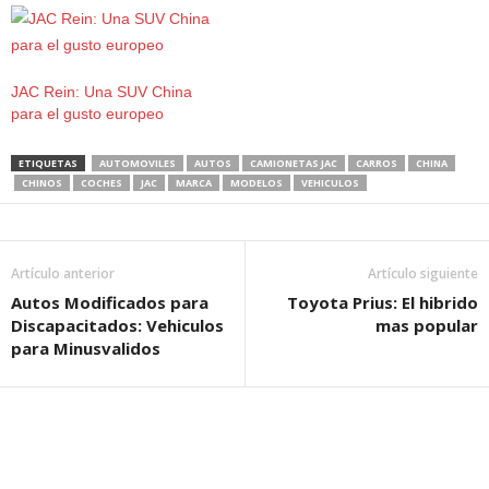
JAC Rein: Una SUV China
para el gusto europeo
ETIQUETAS
AUTOMOVILES
AUTOS
CAMIONETAS JAC
CARROS
CHINA
CHINOS
COCHES
JAC
MARCA
MODELOS
VEHICULOS
Artículo anterior
Artículo siguiente
Autos Modificados para
Toyota Prius: El hibrido
Discapacitados: Vehiculos
mas popular
para Minusvalidos