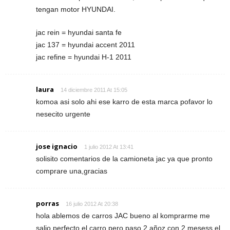
tengan motor HYUNDAI.
jac rein = hyundai santa fe
jac 137 = hyundai accent 2011
jac refine = hyundai H-1 2011
laura
14 diciembre 2011 At 15:05
komoa asi solo ahi ese karro de esta marca pofavor lo
nesecito urgente
jose ignacio
1 julio 2012 At 13:41
solisito comentarios de la camioneta jac ya que pronto
comprare una,gracias
porras
16 julio 2012 At 20:38
hola ablemos de carros JAC bueno al komprarme me
salio perfecto el carro pero paso 2 añoz con 2 mesess el