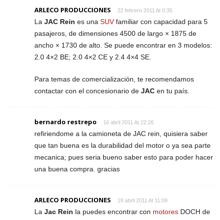
ARLECO PRODUCCIONES
22 febrero 2011 At 0:35
La
JAC Rein
es una
SUV
familiar con capacidad para 5
pasajeros, de dimensiones 4500 de largo × 1875 de
ancho × 1730 de alto. Se puede encontrar en 3 modelos:
2.0 4×2 BE; 2.0 4×2 CE y 2.4 4×4 SE.
Para temas de comercialización, te recomendamos
contactar con el concesionario de
JAC
en tu país.
bernardo restrepo
16 abril 2011 At 22:26
refiriendome a la camioneta de JAC rein, quisiera saber
que tan buena es la durabilidad del motor o ya sea parte
mecanica; pues seria bueno saber esto para poder hacer
una buena compra. gracias
ARLECO PRODUCCIONES
19 abril 2011 At 11:09
La
Jac Rein
la puedes encontrar con
motores
DOCH de