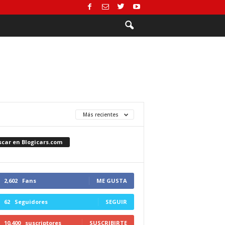
Más recientes
scar en Blogicars.com
2,602
Fans
ME GUSTA
62
Seguidores
SEGUIR
10,400
suscriptores
SUSCRIBIRTE