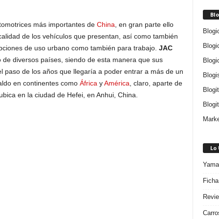
Blo
tomotrices más importantes de
China
, en gran parte ello
Blogi
 calidad de los vehículos que presentan, así como también
Blogi
opciones de uso urbano como también para trabajo.
JAC
o de diversos países, siendo de esta manera que sus
Blogi
l paso de los años que llegaría a poder entrar a más de un
Blogi
aldo en continentes como
África
y
América
, claro, aparte de
Blogi
ubica en la ciudad de Hefei, en Anhui, China.
Blogit
Marke
Lo
Yamah
Ficha
Revie
Carro