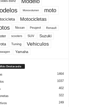
Modelo
cedes-Benz
odelos
moto
Monovolumen
Motocicletas
ocicleta
otos
Nissan
Peugeot
Renault
Suzuki
oter
SUV
scooters
Vehiculos
ota
Tuning
Yamaha
kswagen
 Más Destacado
1464
as
1037
los
402
s
322
onetas
249
tivos