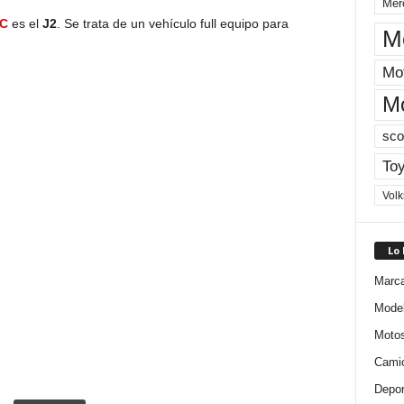
Mer
C
es el
J2
. Se trata de un vehículo full equipo para
M
Mot
M
sco
Toy
Vol
Lo
Marc
Mode
Moto
Cami
Depor