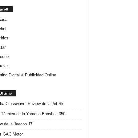
groll
casa
chef
chics
star
tecno
ravel
ting Digital & Publicidad Online
 Último
a Crosswave: Review de la Jet Ski
 Técnica de la Yamaha Banshee 350
w de la Jaecoo J7
s GAC Motor