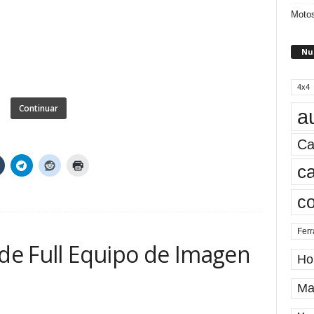
Motos
Nu
4x4
Continuar
a
Ca
ca
c
Ferr
 de Full Equipo de Imagen
Ho
Ma