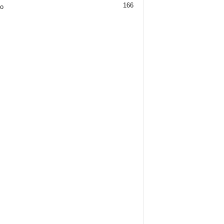
166
jo