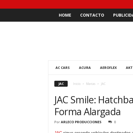
HOME
CONTACTO
PUBLICID
AC CARS
ACURA
AEROFLEX
AKT
JAC
Inicio
Marcas
JAC
JAC Smile: Hatchba
Forma Alargada
Por
ARLECO PRODUCCIONES
0
JAC
sigue creando vehículos destinados a