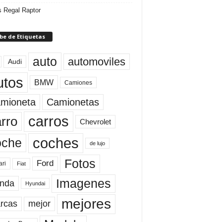
 Regal Raptor
be de Etiquetas
auto
automoviles
Audi
utos
BMW
Camiones
mioneta
Camionetas
carros
rro
Chevrolet
coches
oche
de lujo
Fotos
Ford
ari
Fiat
Imagenes
nda
Hyundai
mejores
rcas
mejor