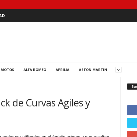
AD
 MOTOS
ALFA ROMEO
APRILIA
ASTON MARTIN
Bu
ck de Curvas Agiles y
 poder ser utilizados en el ámbito urbano y que resulten