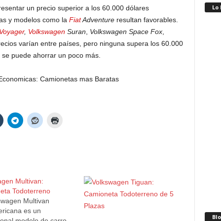
Lo
sentar un precio superior a los 60.000 dólares
as y modelos como la
Fiat
Adventure
resultan favorables.
Voyager
,
Volkswagen
Suran
,
Volkswagen Space Fox
,
precios varían entre países, pero ninguna supera los 60.000
s se puede ahorrar un poco más.
gen Multivan:
eta Todoterreno
swagen Multivan
ricana es un
Blo
onal modelo de carro