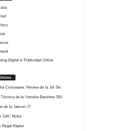
casa
chef
chics
star
tecno
ravel
ting Digital & Publicidad Online
 Último
a Crosswave: Review de la Jet Ski
 Técnica de la Yamaha Banshee 350
w de la Jaecoo J7
s GAC Motor
 Regal Raptor