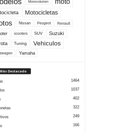
odelos
moto
Monovolumen
Motocicletas
ocicleta
otos
Nissan
Peugeot
Renault
Suzuki
oter
SUV
scooters
Vehiculos
ota
Tuning
Yamaha
kswagen
 Más Destacado
1464
as
1037
los
402
s
322
onetas
249
tivos
166
jo