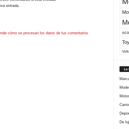
M
eva entrada.
Mot
M
sco
nde cómo se procesan los datos de tus comentarios.
Toy
Vol
Lo
Marc
Mode
Moto
Cami
Depor
De lu