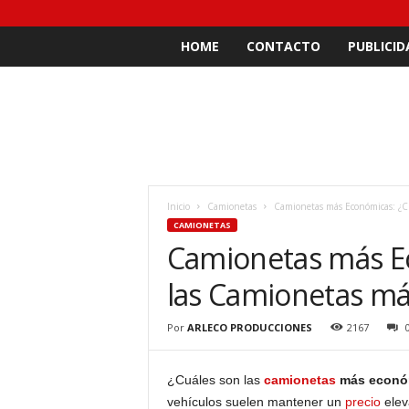
HOME
CONTACTO
PUBLICID
Inicio
Camionetas
Camionetas más Económicas: ¿Cu
CAMIONETAS
Camionetas más E
las Camionetas má
Por
ARLECO PRODUCCIONES
2167
¿Cuáles son las
camionetas
más econó
vehículos suelen mantener un
precio
elev