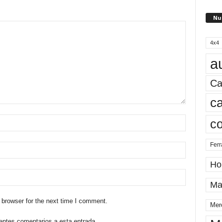
Nu
4x4
a
Ca
ca
c
Ferr
Ho
Ma
 browser for the next time I comment.
Mer
ientes comentarios a esta entrada.