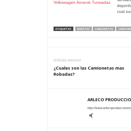
Volkswagen Amarok Tuneadas
deporti
cual s
viajar 
además
de carg
ETIQUETAS
BARATAS
CAMIONETAS
CAMIONE
Volksw
posee t
motion
Haldex,
bloqueo
Artículo anterior
de arr
¿Cuales son las Camionetas mas
Robadas?
ARLECO PRODUCCI
http://www.arlecoproduccione