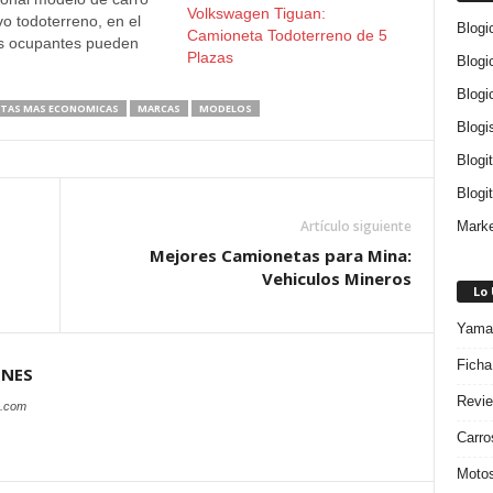
Volkswagen Tiguan:
vo todoterreno, en el
Blogi
Camioneta Todoterreno de 5
us ocupantes pueden
Plazas
Blogi
en cómodos asientos,
 dispone de capacidad
Blogi
a suficiente. El
TAS MAS ECONOMICAS
MARCAS
MODELOS
Blogi
agen Multivan también
racción integral 4
Blogi
 mediante embrague
Blogit
 neumáticos M + S,
 mecánico, asistente
Artículo siguiente
Marke
anque…
Mejores Camionetas para Mina:
Vehiculos Mineros
Lo
Yamah
Ficha
ONES
Revie
s.com
Carro
Motos