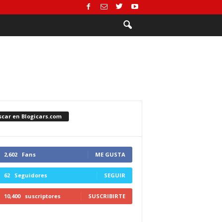
scar en Blogicars.com
2,602
Fans
ME GUSTA
62
Seguidores
SEGUIR
10,400
suscriptores
SUSCRIBIRTE