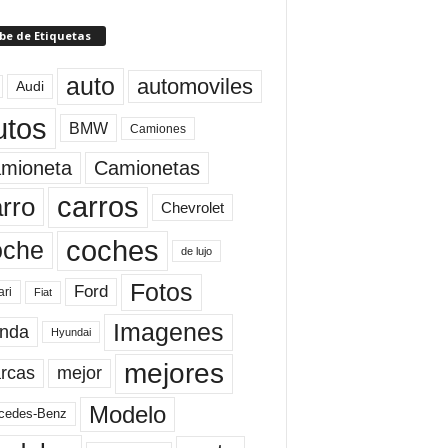
be de Etiquetas
auto
automoviles
Audi
utos
BMW
Camiones
mioneta
Camionetas
carros
rro
Chevrolet
coches
oche
de lujo
Fotos
Ford
ari
Fiat
Imagenes
nda
Hyundai
mejores
rcas
mejor
Modelo
cedes-Benz