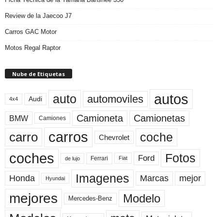
Review de la Jaecoo J7
Carros GAC Motor
Motos Regal Raptor
Nube de Etiquetas
autos
auto
automoviles
Audi
4x4
Camioneta
Camionetas
BMW
Camiones
carros
carro
coche
Chevrolet
coches
Fotos
Ford
Ferrari
Fiat
de lujo
Imagenes
Marcas
mejor
Honda
Hyundai
mejores
Modelo
Mercedes-Benz