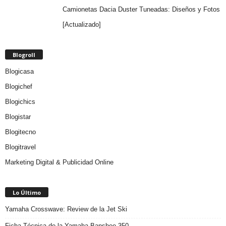
Camionetas Dacia Duster Tuneadas: Diseños y Fotos
[Actualizado]
Blogroll
Blogicasa
Blogichef
Blogichics
Blogistar
Blogitecno
Blogitravel
Marketing Digital & Publicidad Online
Lo Último
Yamaha Crosswave: Review de la Jet Ski
Ficha Técnica de la Yamaha Banshee 350