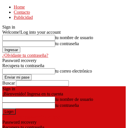
Home
Contacto
Publicidad
Sign in
Welcome!
Log into your account
tu nombre de usuario
tu contraseña
¿Olvidaste tu contraseña?
Password recovery
Recupera tu contraseña
tu correo electrónico
Buscar
Sign in
¡Bienvenido! Ingresa en tu cuenta
tu nombre de usuario
tu contraseña
Forgot your password? Get help
Password recovery
Recupera tu contraseña