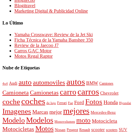
Blogitecno
Blogitravel
Marketing Digital & Publicidad Online
Lo Último
Yamaha Crosswave: Review de la Jet Ski
Ficha Técnica de la Yamaha Banshee 350
Review de la Jaecoo J7
Carros GAC Motor
Motos Regal Raptor
Nube de Etiquetas
autos
auto
automoviles
BMW
Audi
4x4
Camiones
carros
carro
Camioneta
Camionetas
Chevrolet
coches
Fotos
coche
Honda
Ford
Ferrari
de lujo
Fiat
Hyundai
mejores
Imagenes
Marcas
mejor
Mercedes-Benz
Modelos
Modelo
moto
Motocicleta
Monovolumen
Motos
Motocicletas
scooter
SUV
Nissan
Peugeot
scooters
Renault