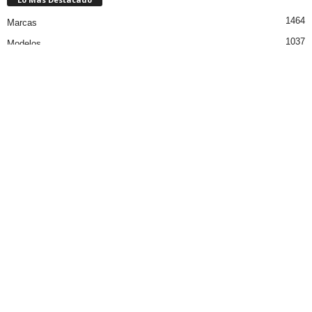
1464
Marcas
1037
Modelos
402
Motos
322
Camionetas
249
Deportivos
166
De lujo
© 2009 - 2025. Blogicars.com. El mejor blog sobre mundo del motor.
Home
Contacto
Publicidad