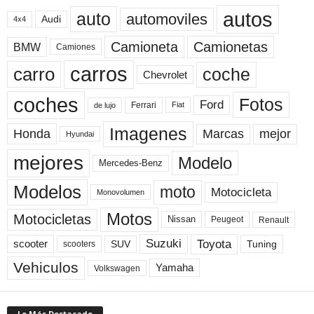
autos
auto
automoviles
Audi
4x4
Camioneta
Camionetas
BMW
Camiones
carros
carro
coche
Chevrolet
coches
Fotos
Ford
Ferrari
Fiat
de lujo
Imagenes
Marcas
mejor
Honda
Hyundai
mejores
Modelo
Mercedes-Benz
Modelos
moto
Motocicleta
Monovolumen
Motos
Motocicletas
Nissan
Peugeot
Renault
Toyota
Suzuki
scooter
Tuning
SUV
scooters
Vehiculos
Yamaha
Volkswagen
Lo Más Destacado