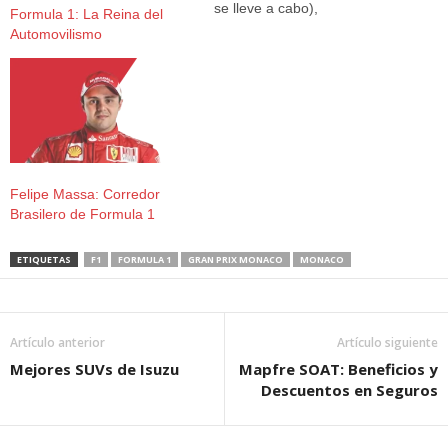
se lleve a cabo),
Formula 1: La Reina del
considerado como uno de
Automovilismo
los circuitos de mayor
encanto visual que se
puedan encontrar en la
actualidad, es posible
encontrar competencias de
Fórmula 1 y Rally
realizadas…
Felipe Massa: Corredor
Brasilero de Formula 1
ETIQUETAS
F1
FORMULA 1
GRAN PRIX MONACO
MONACO
Artículo anterior
Artículo siguiente
Mejores SUVs de Isuzu
Mapfre SOAT: Beneficios y
Descuentos en Seguros