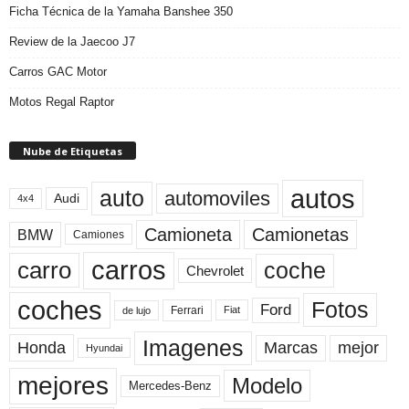
Ficha Técnica de la Yamaha Banshee 350
Review de la Jaecoo J7
Carros GAC Motor
Motos Regal Raptor
Nube de Etiquetas
autos
auto
automoviles
Audi
4x4
Camioneta
Camionetas
BMW
Camiones
carros
carro
coche
Chevrolet
coches
Fotos
Ford
Ferrari
Fiat
de lujo
Imagenes
Marcas
mejor
Honda
Hyundai
mejores
Modelo
Mercedes-Benz