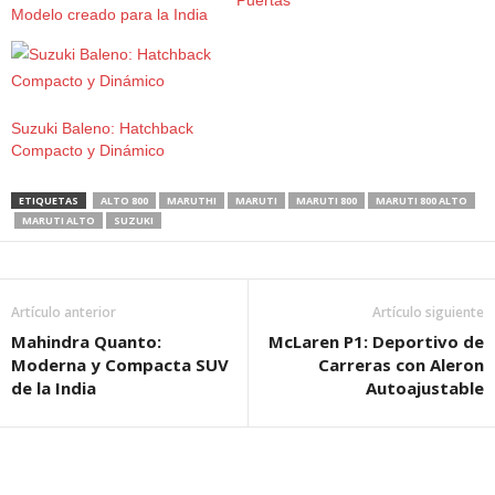
Modelo creado para la India
Suzuki Baleno: Hatchback
Compacto y Dinámico
ETIQUETAS
ALTO 800
MARUTHI
MARUTI
MARUTI 800
MARUTI 800 ALTO
MARUTI ALTO
SUZUKI
Artículo anterior
Artículo siguiente
Mahindra Quanto:
McLaren P1: Deportivo de
Moderna y Compacta SUV
Carreras con Aleron
de la India
Autoajustable