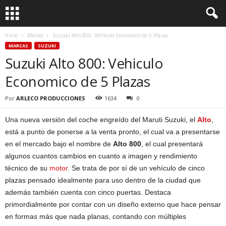
Inicio
Marcas
Suzuki Alto 800: Vehiculo Economico de 5 Plazas
MARCAS
SUZUKI
Suzuki Alto 800: Vehiculo
Economico de 5 Plazas
Por
ARLECO PRODUCCIONES
1634
0
Una nueva versión del coche engreído del Maruti Suzuki, el
Alto
,
está a punto de ponerse a la venta pronto, el cual va a presentarse
en el mercado bajo el nombre de
Alto 800
, el cual presentará
algunos cuantos cambios en cuanto a imagen y rendimiento
técnico de su
motor
. Se trata de por sí de un vehículo de cinco
plazas pensado idealmente para uso dentro de la ciudad que
además también cuenta con cinco puertas. Destaca
primordialmente por contar con un diseño externo que hace pensar
en formas más que nada planas, contando con múltiples