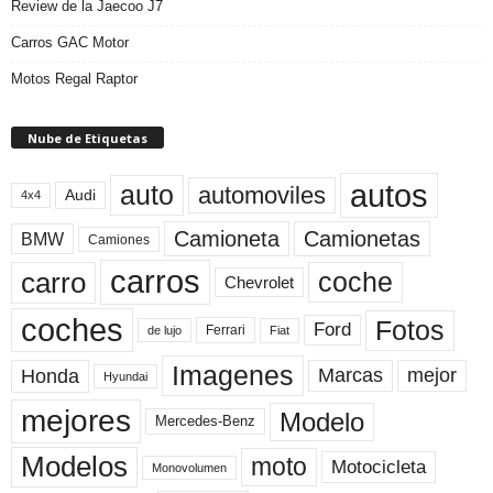
Review de la Jaecoo J7
Carros GAC Motor
Motos Regal Raptor
Nube de Etiquetas
autos
auto
automoviles
Audi
4x4
Camioneta
Camionetas
BMW
Camiones
carros
carro
coche
Chevrolet
coches
Fotos
Ford
Ferrari
Fiat
de lujo
Imagenes
Marcas
mejor
Honda
Hyundai
mejores
Modelo
Mercedes-Benz
Modelos
moto
Motocicleta
Monovolumen