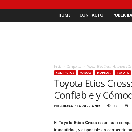
HOME
CONTACTO
PUBLICID
Inicio
Compactos
Toyota Etios Cross: Hatchback C
COMPACTOS
MARCAS
MODELOS
TOYOTA
Toyota Etios Cros
Confiable y Cómo
Por
ARLECO PRODUCCIONES
1671
El
Toyota Etios Cross
es un auto compact
tranquilidad, y disponible en carrocería h