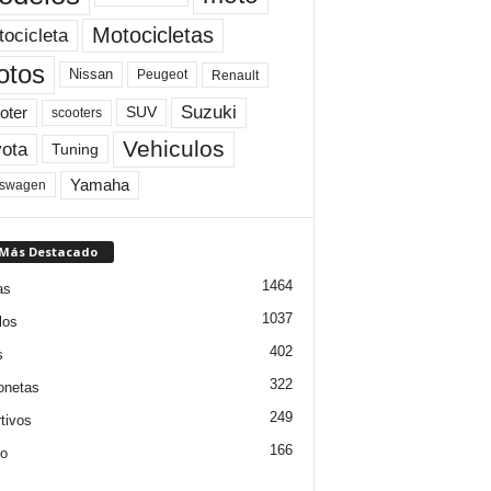
Motocicletas
ocicleta
otos
Nissan
Peugeot
Renault
Suzuki
oter
SUV
scooters
Vehiculos
ota
Tuning
Yamaha
kswagen
 Más Destacado
1464
as
1037
los
402
s
322
onetas
249
tivos
166
jo