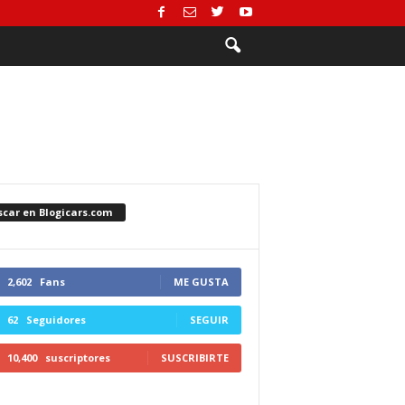
scar en Blogicars.com
2,602
Fans
ME GUSTA
62
Seguidores
SEGUIR
10,400
suscriptores
SUSCRIBIRTE