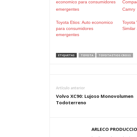
Toyota Etios: Auto economico
Toyota 
para consumidores
Similar
emergentes
ETIQUETAS
TOYOTA
TOYOTA ETIOS CROSS
Artículo anterior
Volvo XC90: Lujoso Monovolumen
Todoterreno
ARLECO PRODUCCI