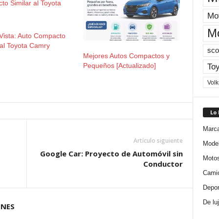
Mot
M
Vista: Auto Compacto
 al Toyota Camry
sco
Mejores Autos Compactos y
Toy
Pequeños [Actualizado]
Vol
Lo
Marc
Artículo siguiente
Mode
Google Car: Proyecto de Automóvil sin
Moto
Conductor
Cami
Depor
De lu
ONES