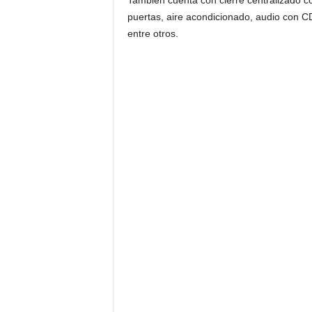
También cuenta con cierre centralizado con
puertas, aire acondicionado, audio con CD
entre otros.