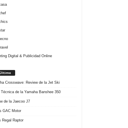
casa
chef
chics
star
tecno
ravel
ting Digital & Publicidad Online
 Último
a Crosswave: Review de la Jet Ski
 Técnica de la Yamaha Banshee 350
w de la Jaecoo J7
s GAC Motor
 Regal Raptor