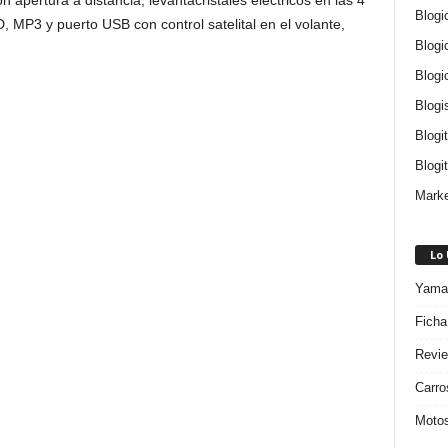
 apertura a distancia, levantacristales eléctricos en las 4
Blogi
, MP3 y puerto USB con control satelital en el volante,
Blogi
Blogi
Blogi
Blogi
Blogit
Marke
Lo
Yamah
Ficha
Revie
Carro
Motos