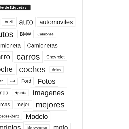
be de Etiquetas
auto
automoviles
Audi
utos
BMW
Camiones
mioneta
Camionetas
carros
rro
Chevrolet
coches
oche
de lujo
Fotos
Ford
ari
Fiat
Imagenes
nda
Hyundai
mejores
rcas
mejor
Modelo
cedes-Benz
odelos
moto
Monovolumen