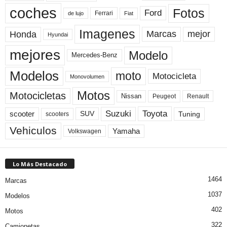
coches
Fotos
Ford
Ferrari
Fiat
de lujo
Imagenes
Marcas
mejor
Honda
Hyundai
mejores
Modelo
Mercedes-Benz
Modelos
moto
Motocicleta
Monovolumen
Motos
Motocicletas
Nissan
Peugeot
Renault
Toyota
Suzuki
scooter
Tuning
SUV
scooters
Vehiculos
Yamaha
Volkswagen
Lo Más Destacado
1464
Marcas
1037
Modelos
402
Motos
322
Camionetas