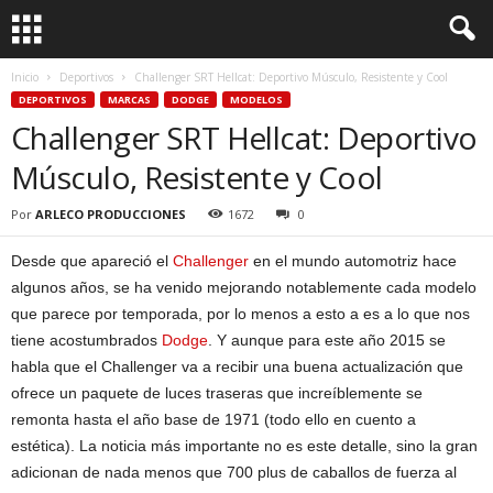
Inicio
Deportivos
Challenger SRT Hellcat: Deportivo Músculo, Resistente y Cool
DEPORTIVOS
MARCAS
DODGE
MODELOS
Challenger SRT Hellcat: Deportivo
Músculo, Resistente y Cool
Por
ARLECO PRODUCCIONES
1672
0
Desde que apareció el
Challenger
en el mundo automotriz hace
algunos años, se ha venido mejorando notablemente cada modelo
que parece por temporada, por lo menos a esto a es a lo que nos
tiene acostumbrados
Dodge
. Y aunque para este año 2015 se
habla que el Challenger va a recibir una buena actualización que
ofrece un paquete de luces traseras que increíblemente se
remonta hasta el año base de 1971 (todo ello en cuento a
estética). La noticia más importante no es este detalle, sino la gran
adicionan de nada menos que 700 plus de caballos de fuerza al