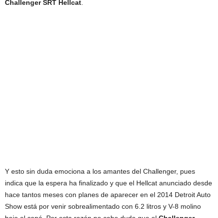
Challenger SRT Hellcat
.
Y esto sin duda emociona a los amantes del Challenger, pues
indica que la espera ha finalizado y que el Hellcat anunciado desde
hace tantos meses con planes de aparecer en el 2014 Detroit Auto
Show está por venir sobrealimentado con 6.2 litros y V-8 molino
bajo el capó. Por esta razón no cabe duda que el
Challenger