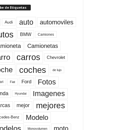
be de Etiquetas
auto
automoviles
Audi
utos
BMW
Camiones
mioneta
Camionetas
carros
rro
Chevrolet
coches
oche
de lujo
Fotos
Ford
ari
Fiat
Imagenes
nda
Hyundai
mejores
rcas
mejor
Modelo
cedes-Benz
odelos
moto
Monovolumen