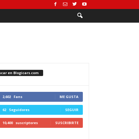
scar en Blogicars.com
2,602
Fans
ME GUSTA
62
Seguidores
SEGUIR
10,400
suscriptores
SUSCRIBIRTE