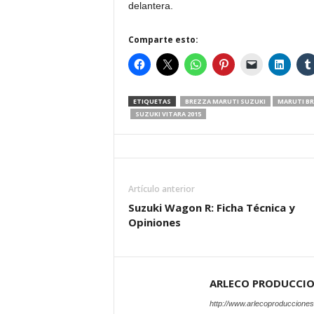
delantera.
Comparte esto:
ETIQUETAS
BREZZA MARUTI SUZUKI
MARUTI B
SUZUKI VITARA 2015
Artículo anterior
Suzuki Wagon R: Ficha Técnica y
Opiniones
ARLECO PRODUCCI
http://www.arlecoproduccione