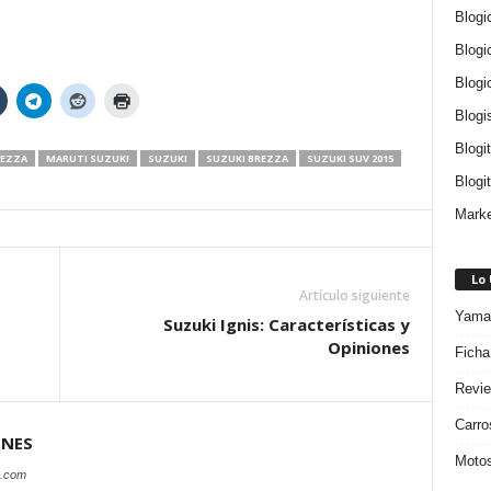
Blogi
Blogi
Blogi
Blogi
Blogi
REZZA
MARUTI SUZUKI
SUZUKI
SUZUKI BREZZA
SUZUKI SUV 2015
Blogit
Marke
Lo
Artículo siguiente
Yamah
Suzuki Ignis: Características y
Opiniones
Ficha
Revie
Carro
ONES
Motos
s.com