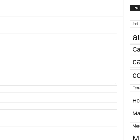
Nu
4x4
a
Ca
ca
c
Ferr
Ho
Ma
Mer
M