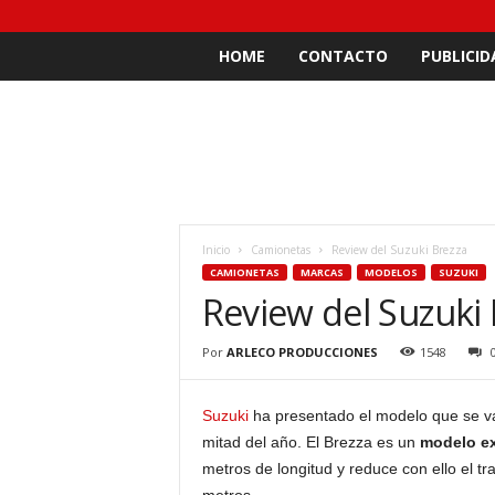
HOME
CONTACTO
PUBLICID
Inicio
Camionetas
Review del Suzuki Brezza
CAMIONETAS
MARCAS
MODELOS
SUZUKI
Review del Suzuki 
Por
ARLECO PRODUCCIONES
1548
Suzuki
ha presentado el modelo que se va
mitad del año. El Brezza es un
modelo ex
metros de longitud y reduce con ello el t