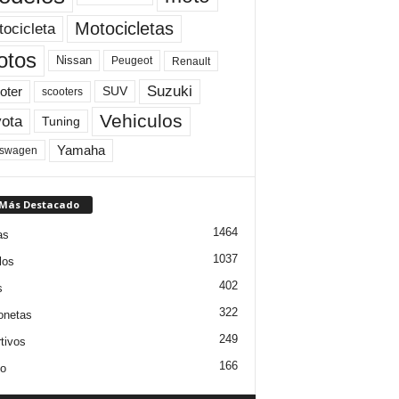
Motocicletas
ocicleta
otos
Nissan
Peugeot
Renault
Suzuki
oter
SUV
scooters
Vehiculos
ota
Tuning
Yamaha
kswagen
 Más Destacado
1464
as
1037
los
402
s
322
onetas
249
tivos
166
jo