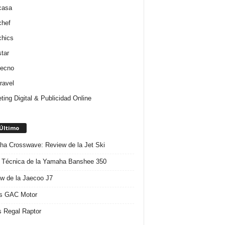
casa
chef
chics
star
tecno
ravel
ting Digital & Publicidad Online
 Último
a Crosswave: Review de la Jet Ski
 Técnica de la Yamaha Banshee 350
w de la Jaecoo J7
s GAC Motor
 Regal Raptor