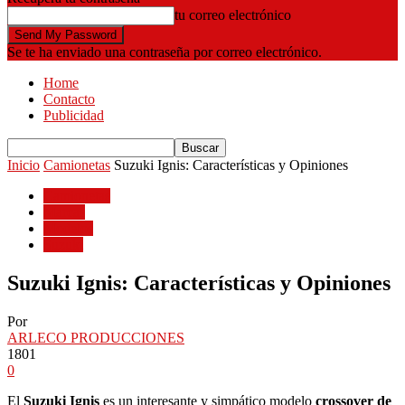
tu correo electrónico
Se te ha enviado una contraseña por correo electrónico.
Home
Contacto
Publicidad
Inicio
Camionetas
Suzuki Ignis: Características y Opiniones
Camionetas
Marcas
Modelos
Suzuki
Suzuki Ignis: Características y Opiniones
Por
ARLECO PRODUCCIONES
1801
0
El
Suzuki Ignis
es un interesante y simpático modelo
crossover de