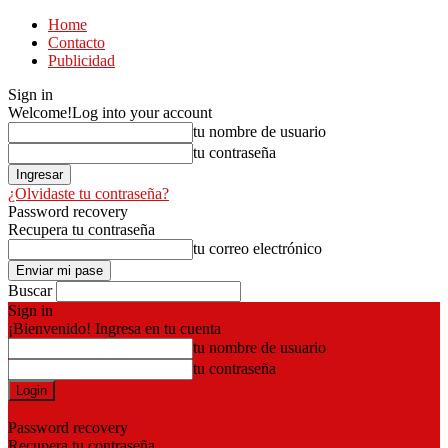
Home
Contacto
Publicidad
Sign in
Welcome!
Log into your account
tu nombre de usuario
tu contraseña
¿Olvidaste tu contraseña?
Password recovery
Recupera tu contraseña
tu correo electrónico
Buscar
Sign in
¡Bienvenido! Ingresa en tu cuenta
tu nombre de usuario
tu contraseña
Forgot your password? Get help
Password recovery
Recupera tu contraseña