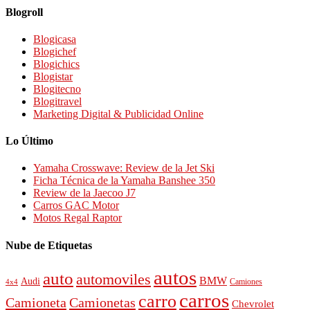
Blogroll
Blogicasa
Blogichef
Blogichics
Blogistar
Blogitecno
Blogitravel
Marketing Digital & Publicidad Online
Lo Último
Yamaha Crosswave: Review de la Jet Ski
Ficha Técnica de la Yamaha Banshee 350
Review de la Jaecoo J7
Carros GAC Motor
Motos Regal Raptor
Nube de Etiquetas
autos
auto
automoviles
BMW
Audi
4x4
Camiones
carros
carro
Camioneta
Camionetas
Chevrolet