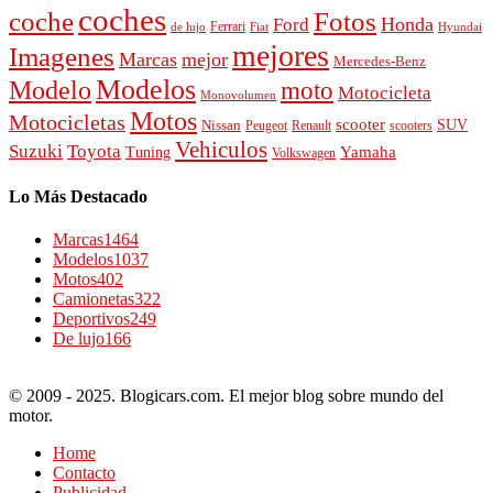
coches
Fotos
coche
Honda
Ford
Ferrari
de lujo
Fiat
Hyundai
mejores
Imagenes
Marcas
mejor
Mercedes-Benz
Modelos
Modelo
moto
Motocicleta
Monovolumen
Motos
Motocicletas
scooter
SUV
Nissan
Peugeot
scooters
Renault
Vehiculos
Suzuki
Toyota
Tuning
Yamaha
Volkswagen
Lo Más Destacado
Marcas
1464
Modelos
1037
Motos
402
Camionetas
322
Deportivos
249
De lujo
166
© 2009 - 2025. Blogicars.com. El mejor blog sobre mundo del
motor.
Home
Contacto
Publicidad