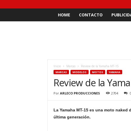
HOME
CONTACTO
PUBLICID
Inicio
Marcas
Review de la Yamaha MT-15
MARCAS
MODELOS
MOTOS
YAMAHA
Review de la Yam
Por
ARLECO PRODUCCIONES
2704
La Yamaha MT-15 es una moto naked de
última generación.