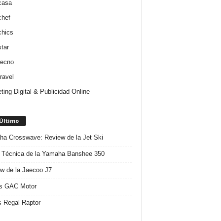
casa
chef
chics
star
tecno
ravel
ting Digital & Publicidad Online
 Último
a Crosswave: Review de la Jet Ski
 Técnica de la Yamaha Banshee 350
w de la Jaecoo J7
s GAC Motor
 Regal Raptor