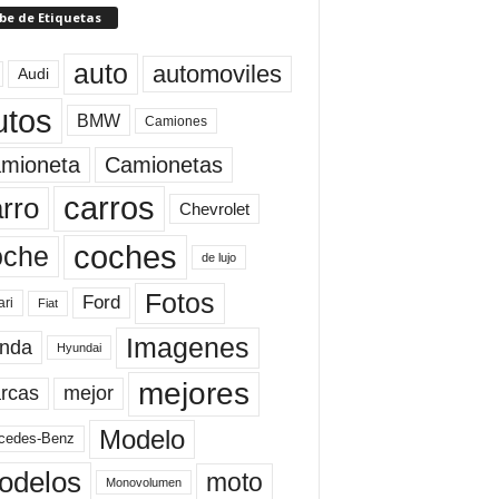
be de Etiquetas
auto
automoviles
Audi
utos
BMW
Camiones
mioneta
Camionetas
carros
rro
Chevrolet
coches
oche
de lujo
Fotos
Ford
ari
Fiat
Imagenes
nda
Hyundai
mejores
rcas
mejor
Modelo
cedes-Benz
odelos
moto
Monovolumen