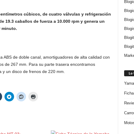
Blogi
Blogi
entímetros cúbicos, de cuatro válvulas y refrigeración
Blogi
de 19.3 caballos de fuerza a 10.000 rpm y genera un
r minuto.
Blogi
Blogi
Blogit
Marke
a ABS de doble canal, amortiguadores de alta calidad con
nos de 267 mm. Para su parte trasera encontramos
 y un disco de frenos de 220 mm.
Lo
Yamah
Ficha
Revie
Carro
Motos