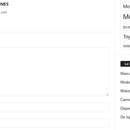
ONES
Mot
s.com
M
sco
Toy
Vol
Lo
Marc
Mode
Moto
Cami
Depor
De lu