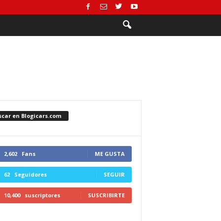
scar en Blogicars.com
2,602
Fans
ME GUSTA
62
Seguidores
SEGUIR
10,400
suscriptores
SUSCRIBIRTE