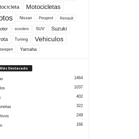
Motocicletas
ocicleta
otos
Nissan
Peugeot
Renault
Suzuki
oter
SUV
scooters
Vehiculos
ota
Tuning
Yamaha
kswagen
 Más Destacado
1464
as
1037
los
402
s
322
onetas
249
tivos
166
jo