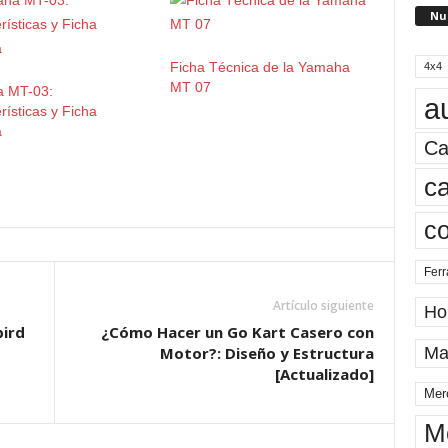
Nu
Ficha Técnica de la Yamaha
4x4
MT 07
 MT-03:
a
rísticas y Ficha
a
Ca
ca
c
Ferr
Artículo siguiente
Ho
bird
¿Cómo Hacer un Go Kart Casero con
Motor?: Diseño y Estructura
Ma
[Actualizado]
Mer
M