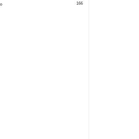
166
jo