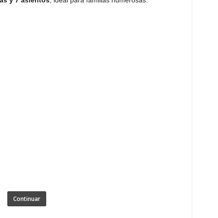
las y 7 asientos
, ideal para familias numerosas.
Continuar