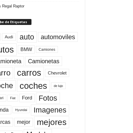
 Regal Raptor
be de Etiquetas
auto
automoviles
Audi
utos
BMW
Camiones
mioneta
Camionetas
carros
rro
Chevrolet
coches
oche
de lujo
Fotos
Ford
ari
Fiat
Imagenes
nda
Hyundai
mejores
rcas
mejor