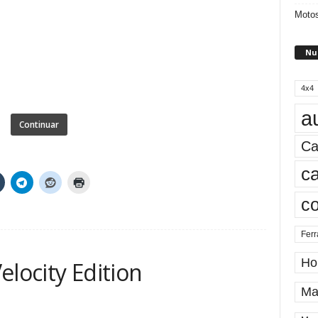
Motos
Nu
4x4
a
Continuar
Ca
ca
c
Ferr
Ho
elocity Edition
Ma