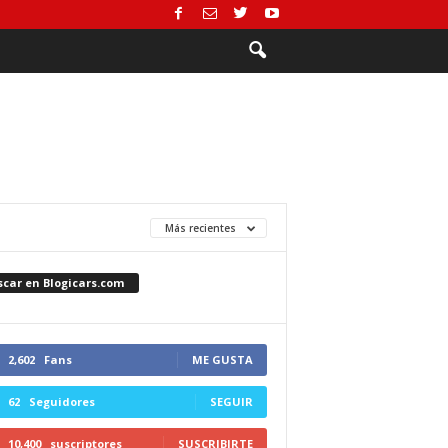
Más recientes
scar en Blogicars.com
2,602
Fans
ME GUSTA
62
Seguidores
SEGUIR
10,400
suscriptores
SUSCRIBIRTE