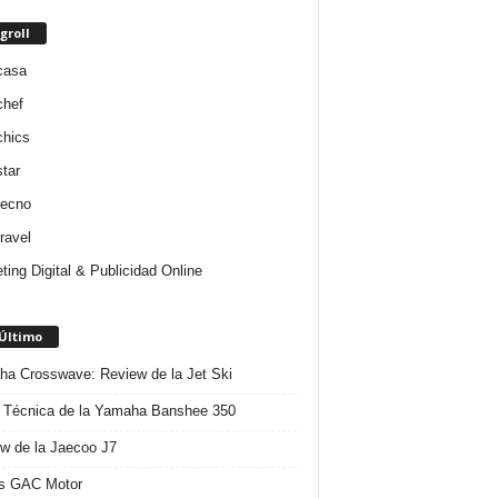
groll
casa
chef
chics
star
tecno
ravel
ting Digital & Publicidad Online
 Último
a Crosswave: Review de la Jet Ski
 Técnica de la Yamaha Banshee 350
w de la Jaecoo J7
s GAC Motor