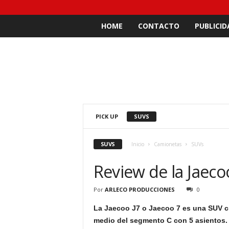
HOME
CONTACTO
PUBLICID
PICK UP
SUVS
SUVS
Inicio
Camionetas
SUVs
Review de la Jaeco
Por
ARLECO PRODUCCIONES
0
La Jaecoo J7 o Jaecoo 7 es una SUV c
medio del segmento C con 5 asientos.