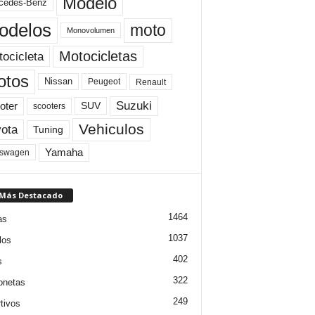
Modelo
cedes-Benz
odelos
moto
Monovolumen
Motocicletas
ocicleta
otos
Nissan
Peugeot
Renault
Suzuki
oter
SUV
scooters
Vehiculos
ota
Tuning
Yamaha
kswagen
 Más Destacado
1464
as
1037
los
402
s
322
onetas
249
tivos