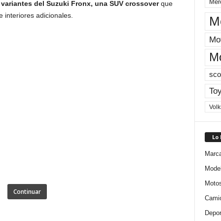
Mer
s variantes del Suzuki Fronx, una SUV crossover
que
 interiores adicionales.
M
Mot
M
sco
Toy
Vol
Lo
Marc
Mode
Moto
Continuar
Cami
Depor