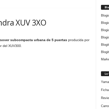
Blo
Blogi
indra XUV 3XO
Blogi
Blogi
Blogi
sover subcompacta urbana de 5 puertas
producida por
Blogi
or del XUV300.
Blogit
Marke
Lo
Yamah
Ficha
Revie
Carro