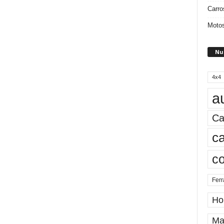
Carro
Motos
Nu
4x4
a
Ca
ca
c
Ferr
Ho
Ma