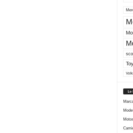
Mer
M
Mot
M
sco
Toy
Vol
Lo
Marc
Mode
Moto
Cami