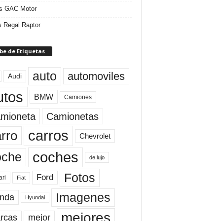
s GAC Motor
 Regal Raptor
be de Etiquetas
auto
automoviles
Audi
utos
BMW
Camiones
mioneta
Camionetas
carros
rro
Chevrolet
coches
oche
de lujo
Fotos
Ford
ari
Fiat
Imagenes
nda
Hyundai
mejores
rcas
mejor