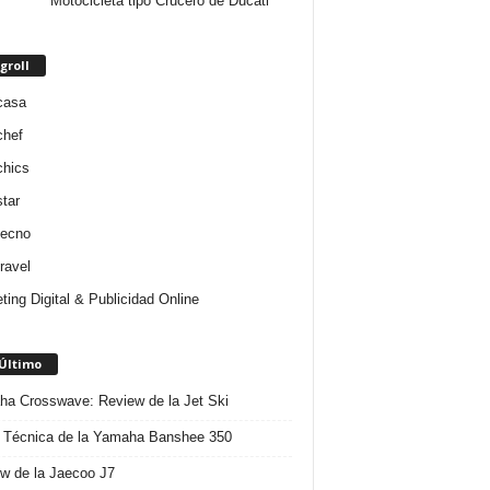
Motocicleta tipo Crucero de Ducati
groll
casa
chef
chics
star
tecno
ravel
ting Digital & Publicidad Online
 Último
a Crosswave: Review de la Jet Ski
 Técnica de la Yamaha Banshee 350
w de la Jaecoo J7