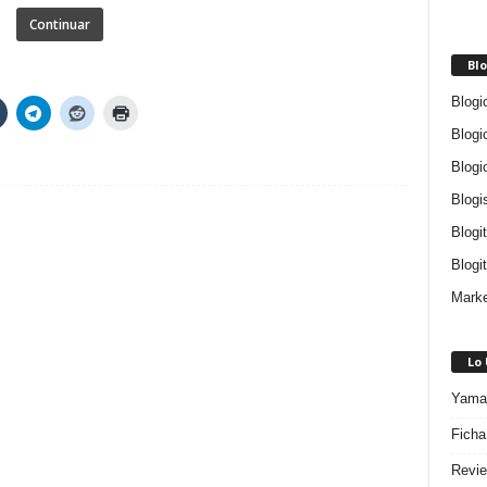
Continuar
Blo
Blogi
Blogi
Blogi
Blogi
Blogi
Blogit
Marke
Lo
Yamah
Ficha
Revie