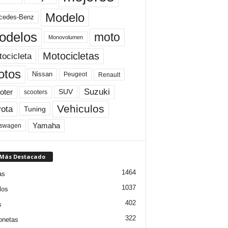
Modelo
cedes-Benz
odelos
moto
Monovolumen
Motocicletas
ocicleta
otos
Nissan
Peugeot
Renault
Suzuki
oter
SUV
scooters
Vehiculos
ota
Tuning
Yamaha
kswagen
 Más Destacado
1464
as
1037
los
402
s
322
onetas