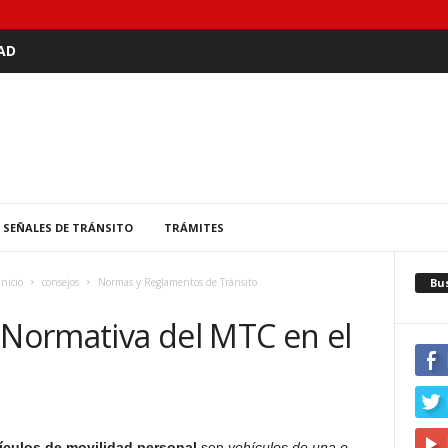
AD
SEÑALES DE TRÁNSITO
TRÁMITES
Bu
Inicio
consejos
Normas y Reglamentos de Tránsito
 Normativa del MTC en el
culos de movilidad personal
son
vehículos de una o