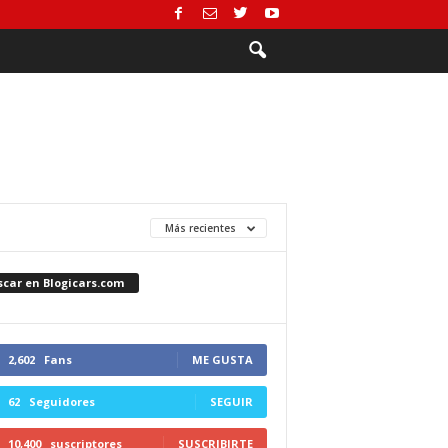
Más recientes
scar en Blogicars.com
2,602
Fans
ME GUSTA
62
Seguidores
SEGUIR
10,400
suscriptores
SUSCRIBIRTE