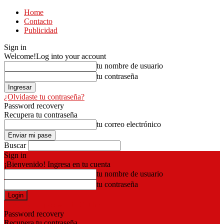
Home
Contacto
Publicidad
Sign in
Welcome!
Log into your account
tu nombre de usuario
tu contraseña
¿Olvidaste tu contraseña?
Password recovery
Recupera tu contraseña
tu correo electrónico
Buscar
Sign in
¡Bienvenido! Ingresa en tu cuenta
tu nombre de usuario
tu contraseña
Forgot your password? Get help
Password recovery
Recupera tu contraseña