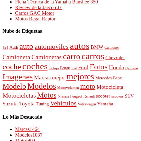
Ficha Técnica de la Yamaha Banshee 350
Review de la Jaecoo J7
Carros GAC Motor
Motos Regal Raptor
Nube de Etiquetas
autos
auto
automoviles
BMW
Audi
4x4
Camiones
carros
carro
Camioneta
Camionetas
Chevrolet
coches
Fotos
coche
Honda
Ford
Ferrari
de lujo
Fiat
Hyundai
mejores
Imagenes
Marcas
mejor
Mercedes-Benz
Modelos
Modelo
moto
Motocicleta
Monovolumen
Motos
Motocicletas
scooter
SUV
Nissan
Peugeot
scooters
Renault
Vehiculos
Suzuki
Toyota
Tuning
Yamaha
Volkswagen
Lo Más Destacado
Marcas
1464
Modelos
1037
Motos
402