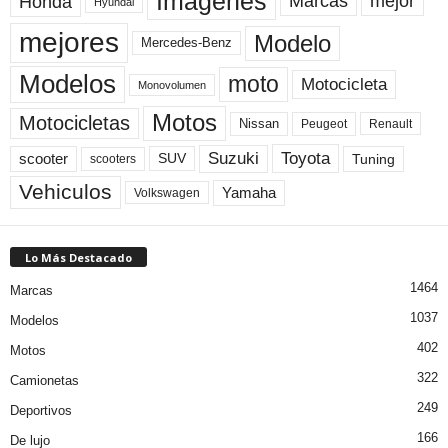
Imagenes
Marcas
mejor
Honda
Hyundai
mejores
Modelo
Mercedes-Benz
Modelos
moto
Motocicleta
Monovolumen
Motos
Motocicletas
Nissan
Peugeot
Renault
Toyota
Suzuki
scooter
Tuning
SUV
scooters
Vehiculos
Yamaha
Volkswagen
Lo Más Destacado
1464
Marcas
1037
Modelos
402
Motos
322
Camionetas
249
Deportivos
166
De lujo