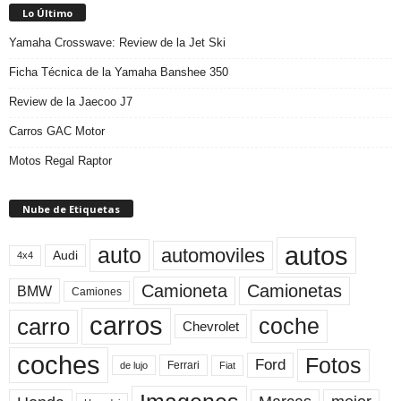
Lo Último
Yamaha Crosswave: Review de la Jet Ski
Ficha Técnica de la Yamaha Banshee 350
Review de la Jaecoo J7
Carros GAC Motor
Motos Regal Raptor
Nube de Etiquetas
autos
auto
automoviles
Audi
4x4
Camioneta
Camionetas
BMW
Camiones
carros
carro
coche
Chevrolet
coches
Fotos
Ford
Ferrari
Fiat
de lujo