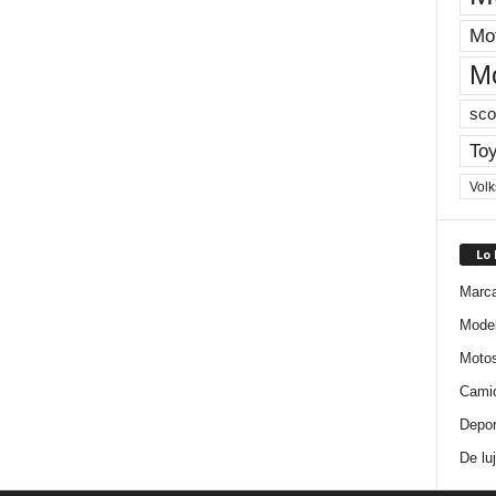
Mot
M
sco
Toy
Vol
Lo
Marc
Mode
Moto
Cami
Depor
De lu