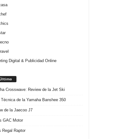
casa
chef
chics
star
tecno
ravel
ting Digital & Publicidad Online
 Último
a Crosswave: Review de la Jet Ski
 Técnica de la Yamaha Banshee 350
w de la Jaecoo J7
s GAC Motor
 Regal Raptor