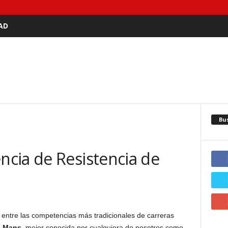
AD
Bu
cia de Resistencia de
entre las competencias más tradicionales de carreras
u Mans
, mejor conocida por cualquiera de nosotros como