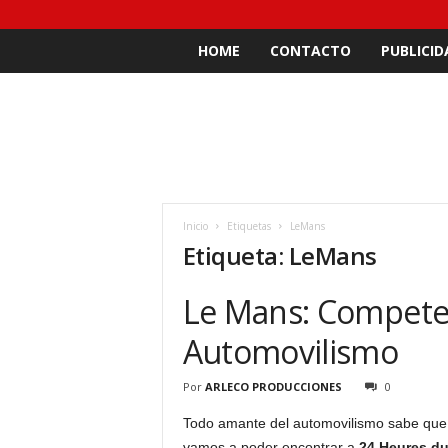
HOME
CONTACTO
PUBLICID
Inicio
Etiquetas
LeMans
Etiqueta: LeMans
Le Mans: Competen
Automovilismo
Por
ARLECO PRODUCCIONES
0
Todo amante del automovilismo sabe que 
vamos a poder encontrar a
24 Heures d