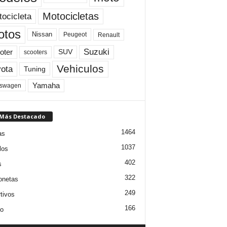
Motocicletas
ocicleta
otos
Nissan
Peugeot
Renault
Suzuki
oter
SUV
scooters
Vehiculos
ota
Tuning
Yamaha
kswagen
 Más Destacado
1464
as
1037
los
402
s
322
onetas
249
tivos
166
jo