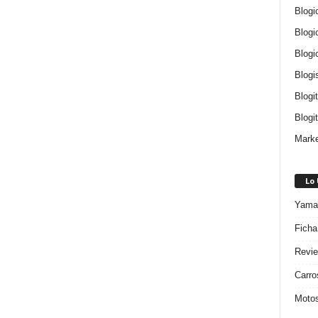
Blogi
Blogi
Blogi
Blogi
Blogi
Blogit
Marke
Lo
Yamah
Ficha
Revie
Carro
Motos