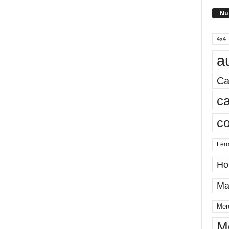
Nu
4x4
a
Ca
ca
c
Ferr
Ho
Ma
Mer
M