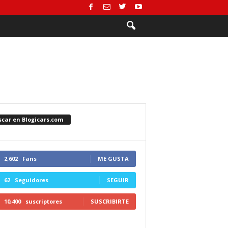
scar en Blogicars.com
2,602
Fans
ME GUSTA
62
Seguidores
SEGUIR
10,400
suscriptores
SUSCRIBIRTE