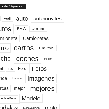
be de Etiquetas
auto
automoviles
Audi
utos
BMW
Camiones
mioneta
Camionetas
carros
rro
Chevrolet
coches
oche
de lujo
Fotos
Ford
ari
Fiat
Imagenes
nda
Hyundai
mejores
rcas
mejor
Modelo
cedes-Benz
odelos
moto
Monovolumen