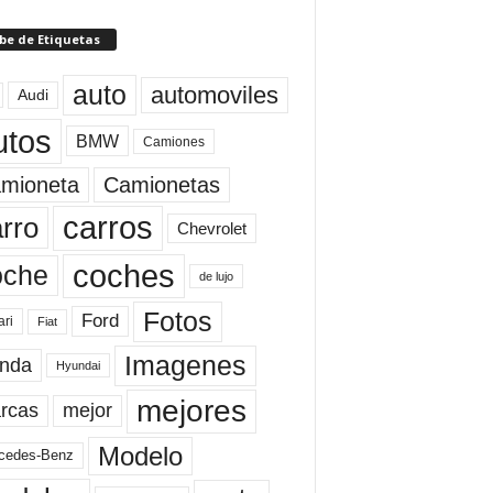
be de Etiquetas
auto
automoviles
Audi
utos
BMW
Camiones
mioneta
Camionetas
carros
rro
Chevrolet
coches
oche
de lujo
Fotos
Ford
ari
Fiat
Imagenes
nda
Hyundai
mejores
rcas
mejor
Modelo
cedes-Benz