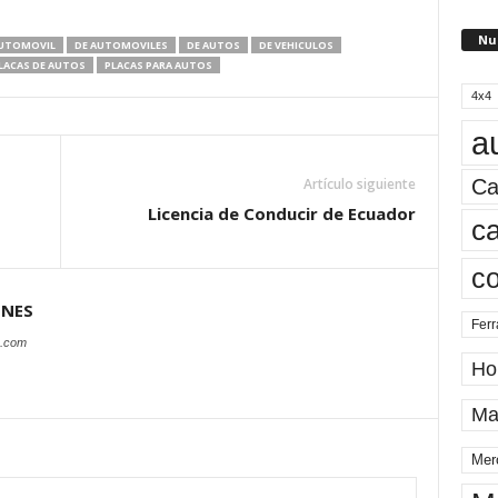
Nu
AUTOMOVIL
DE AUTOMOVILES
DE AUTOS
DE VEHICULOS
LACAS DE AUTOS
PLACAS PARA AUTOS
4x4
a
Ca
Artículo siguiente
Licencia de Conducir de Ecuador
ca
c
ONES
Ferr
s.com
Ho
Ma
Mer