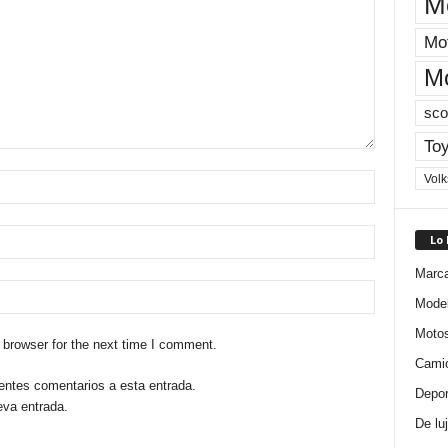
M
Mot
M
sco
Toy
Vol
Lo
Marc
Mode
Moto
 browser for the next time I comment.
Cami
ientes comentarios a esta entrada.
Depor
eva entrada.
De lu