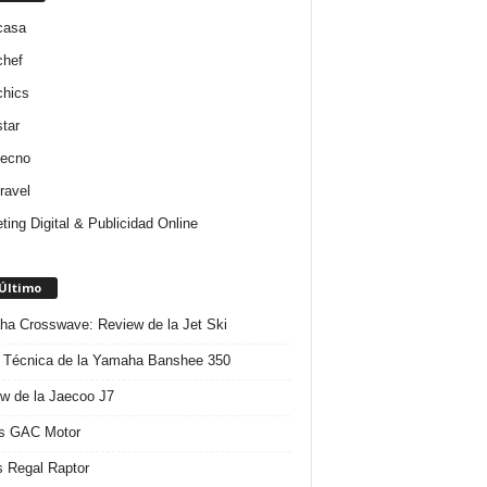
casa
chef
chics
star
tecno
ravel
ting Digital & Publicidad Online
 Último
a Crosswave: Review de la Jet Ski
 Técnica de la Yamaha Banshee 350
w de la Jaecoo J7
s GAC Motor
 Regal Raptor