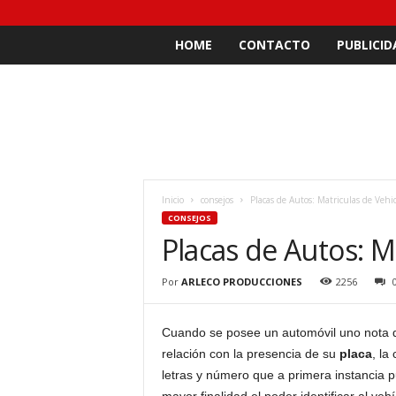
HOME
CONTACTO
PUBLICID
Inicio
consejos
Placas de Autos: Matriculas de Vehi
CONSEJOS
Placas de Autos: M
Por
ARLECO PRODUCCIONES
2256
Cuando se posee un automóvil uno nota q
relación con la presencia de su
placa
, la
letras y número que a primera instancia