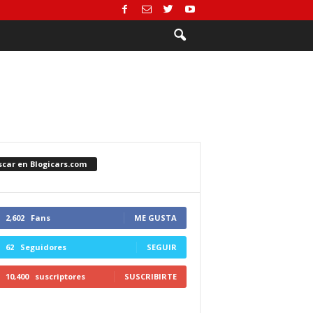
scar en Blogicars.com
2,602
Fans
ME GUSTA
62
Seguidores
SEGUIR
10,400
suscriptores
SUSCRIBIRTE