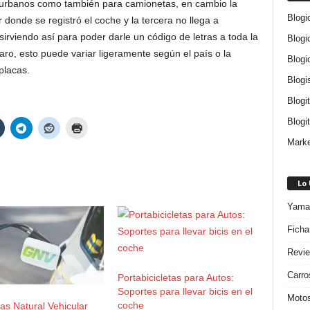
 urbanos como también para camionetas, en cambio la
Blogi
 donde se registró el coche y la tercera no llega a
irviendo así para poder darle un código de letras a toda la
Blogi
ro, esto puede variar ligeramente según el país o la
Blogi
placas.
Blogi
Blogi
Blogit
Marke
Lo
Yamah
Ficha
Revie
Carro
Portabicicletas para Autos:
Soportes para llevar bicis en el
Motos
coche
s Natural Vehicular