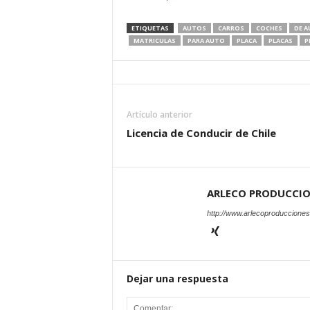
ETIQUETAS
AUTOS
CARROS
COCHES
DE 
MATRICULAS
PARA AUTO
PLACA
PLACAS
P
Artículo anterior
Licencia de Conducir de Chile
ARLECO PRODUCCI
http://www.arlecoproduccione
Dejar una respuesta