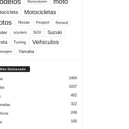
odelos
moto
Monovolumen
Motocicletas
ocicleta
otos
Nissan
Peugeot
Renault
Suzuki
oter
SUV
scooters
Vehiculos
ota
Tuning
Yamaha
kswagen
 Más Destacado
1464
as
1037
los
402
s
322
onetas
249
tivos
166
jo