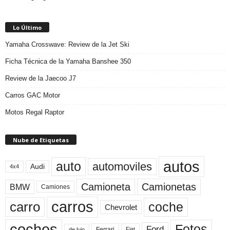
Lo Último
Yamaha Crosswave: Review de la Jet Ski
Ficha Técnica de la Yamaha Banshee 350
Review de la Jaecoo J7
Carros GAC Motor
Motos Regal Raptor
Nube de Etiquetas
autos
auto
automoviles
Audi
4x4
Camioneta
Camionetas
BMW
Camiones
carros
carro
coche
Chevrolet
coches
Fotos
Ford
Ferrari
Fiat
de lujo