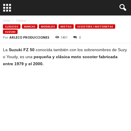
Inicio
Clásicos
CLÁSICOS
MARCAS
MODELOS
MOTOS
SCOOTERS / MOTONETAS
SUZUKI
Por
ARLECO PRODUCCIONES
1491
0
La
Suzuki FZ 50
conocida también con los sobrenombres de Suzy
o Youdy, es una
pequeña y clásica moto scooter fabricada
entre 1979 y el 2000.