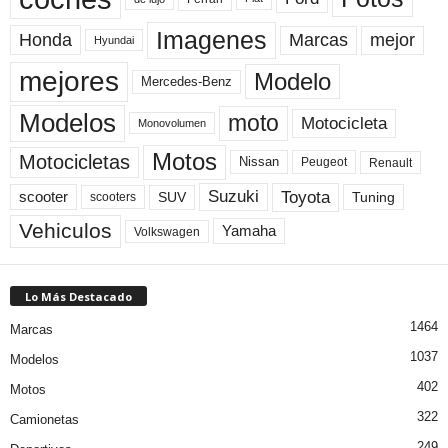
Imagenes
Marcas
mejor
Honda
Hyundai
mejores
Modelo
Mercedes-Benz
Modelos
moto
Motocicleta
Monovolumen
Motos
Motocicletas
Nissan
Peugeot
Renault
Toyota
Suzuki
scooter
Tuning
SUV
scooters
Vehiculos
Yamaha
Volkswagen
Lo Más Destacado
1464
Marcas
1037
Modelos
402
Motos
322
Camionetas
249