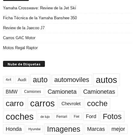
Yamaha Crosswave: Review de la Jet Ski
Ficha Técnica de la Yamaha Banshee 350
Review de la Jaecoo J7
Carros GAC Motor
Motos Regal Raptor
Nube de Etiquetas
autos
auto
automoviles
Audi
4x4
Camioneta
Camionetas
BMW
Camiones
carros
carro
coche
Chevrolet
coches
Fotos
Ford
Ferrari
Fiat
de lujo
Imagenes
Marcas
mejor
Honda
Hyundai