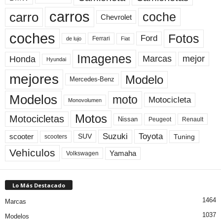
carros
carro
coche
Chevrolet
coches
Fotos
Ford
Ferrari
Fiat
de lujo
Imagenes
Marcas
mejor
Honda
Hyundai
mejores
Modelo
Mercedes-Benz
Modelos
moto
Motocicleta
Monovolumen
Motos
Motocicletas
Nissan
Peugeot
Renault
Toyota
Suzuki
scooter
Tuning
SUV
scooters
Vehiculos
Yamaha
Volkswagen
Lo Más Destacado
1464
Marcas
1037
Modelos