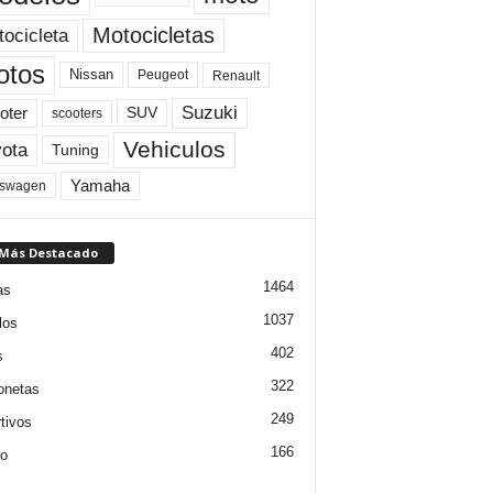
Motocicletas
ocicleta
otos
Nissan
Peugeot
Renault
Suzuki
oter
SUV
scooters
Vehiculos
ota
Tuning
Yamaha
kswagen
 Más Destacado
1464
as
1037
los
402
s
322
onetas
249
tivos
166
jo