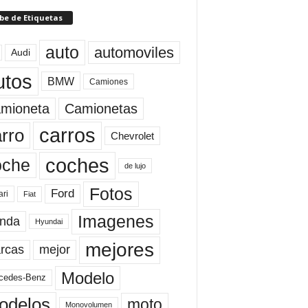
be de Etiquetas
auto
automoviles
Audi
utos
BMW
Camiones
mioneta
Camionetas
carros
rro
Chevrolet
coches
oche
de lujo
Fotos
Ford
ari
Fiat
Imagenes
nda
Hyundai
mejores
rcas
mejor
Modelo
cedes-Benz
odelos
moto
Monovolumen