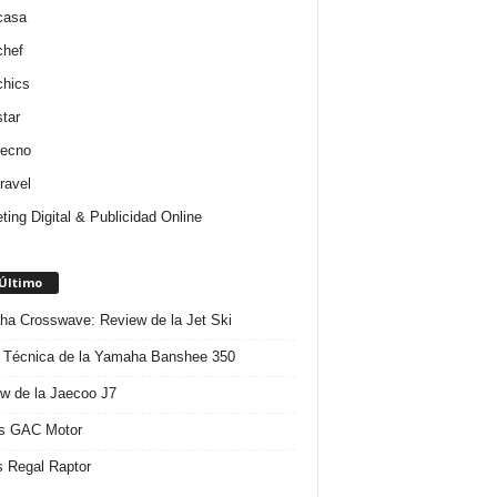
casa
chef
chics
star
tecno
ravel
ting Digital & Publicidad Online
 Último
a Crosswave: Review de la Jet Ski
 Técnica de la Yamaha Banshee 350
w de la Jaecoo J7
s GAC Motor
 Regal Raptor