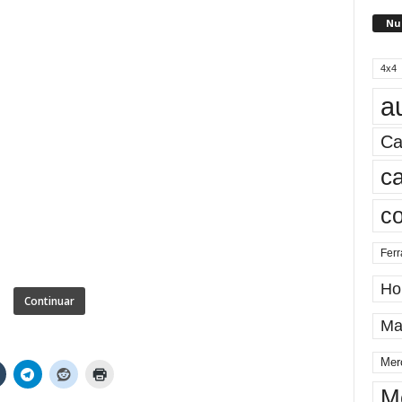
Nu
4x4
a
Ca
ca
c
Ferr
Ho
Continuar
Ma
Mer
M