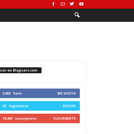
scar en Blogicars.com
2,602
Fans
ME GUSTA
62
Seguidores
SEGUIR
10,400
suscriptores
SUSCRIBIRTE