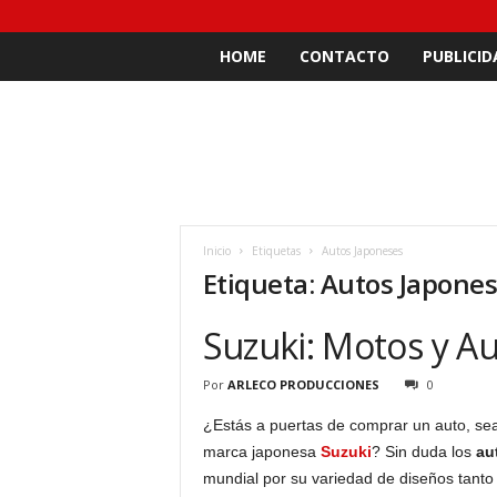
HOME
CONTACTO
PUBLICID
Inicio
Etiquetas
Autos Japoneses
Etiqueta: Autos Japone
Suzuki: Motos y A
Por
ARLECO PRODUCCIONES
0
¿Estás a puertas de comprar un auto, sea
marca japonesa
Suzuki
? Sin duda los
au
mundial por su variedad de diseños tant