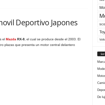
Mot
M
ovil Deportivo Japones
sco
Toy
s el
Mazda
RX-8
, el cual se produce desde el 2003. El
Vol
o plazas que presenta un motor central delantero
Lo
Marc
Mode
Moto
Cami
Depor
De lu