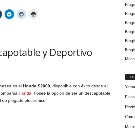
Blogi
Blogi
Blogi
Blogi
Blogi
apotable y Deportivo
Blogit
Marke
Lo
neses
es el
Honda S2000
, disponible con éxito desde el
Yamah
a compañía
Honda
. Posee la opción de ser un descapotable
Ficha
d de plegado electrónico.
Revie
Carro
Motos