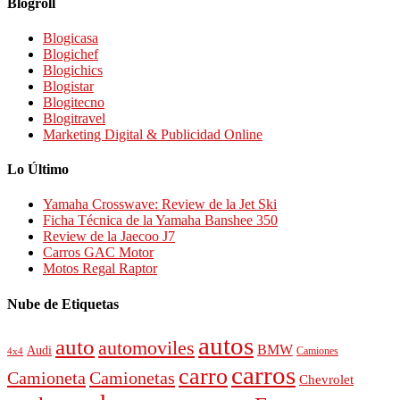
Blogroll
Blogicasa
Blogichef
Blogichics
Blogistar
Blogitecno
Blogitravel
Marketing Digital & Publicidad Online
Lo Último
Yamaha Crosswave: Review de la Jet Ski
Ficha Técnica de la Yamaha Banshee 350
Review de la Jaecoo J7
Carros GAC Motor
Motos Regal Raptor
Nube de Etiquetas
autos
auto
automoviles
BMW
Audi
4x4
Camiones
carros
carro
Camioneta
Camionetas
Chevrolet