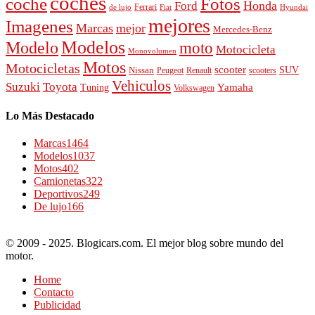
coches
Fotos
coche
Honda
Ford
Ferrari
de lujo
Fiat
Hyundai
mejores
Imagenes
Marcas
mejor
Mercedes-Benz
Modelos
Modelo
moto
Motocicleta
Monovolumen
Motos
Motocicletas
scooter
SUV
Nissan
Peugeot
scooters
Renault
Vehiculos
Suzuki
Toyota
Tuning
Yamaha
Volkswagen
Lo Más Destacado
Marcas
1464
Modelos
1037
Motos
402
Camionetas
322
Deportivos
249
De lujo
166
© 2009 - 2025. Blogicars.com. El mejor blog sobre mundo del
motor.
Home
Contacto
Publicidad