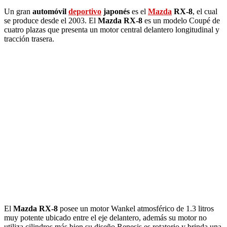
Un gran
automóvil
deportivo
japonés
es el
Mazda
RX-8
, el cual
se produce desde el 2003. El
Mazda RX-8
es un modelo Coupé de
cuatro plazas que presenta un motor central delantero longitudinal y
tracción trasera.
El
Mazda RX-8
posee un motor Wankel atmosférico de 1.3 litros
muy potente ubicado entre el eje delantero, además su motor no
utiliza cilindros más bien su diseño Renesis es rotatorio y brinda una