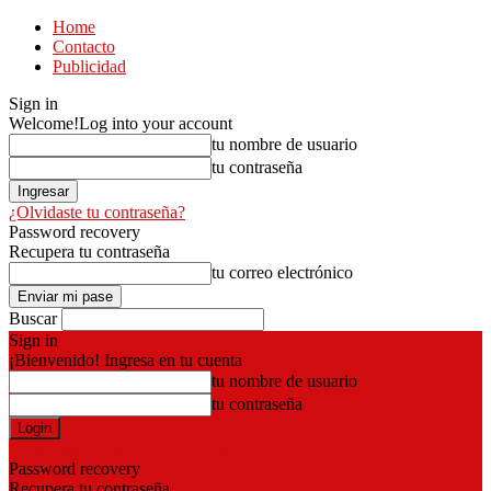
Home
Contacto
Publicidad
Sign in
Welcome!
Log into your account
tu nombre de usuario
tu contraseña
¿Olvidaste tu contraseña?
Password recovery
Recupera tu contraseña
tu correo electrónico
Buscar
Sign in
¡Bienvenido! Ingresa en tu cuenta
tu nombre de usuario
tu contraseña
Forgot your password? Get help
Password recovery
Recupera tu contraseña