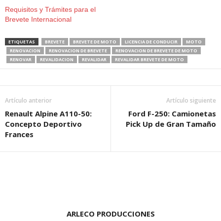
Requisitos y Trámites para el
Brevete Internacional
ETIQUETAS
BREVETE
BREVETE DE MOTO
LICENCIA DE CONDUCIR
MOTO
RENOVACION
RENOVACION DE BREVETE
RENOVACION DE BREVETE DE MOTO
RENOVAR
REVALIDACION
REVALIDAR
REVALIDAR BREVETE DE MOTO
Artículo anterior
Artículo siguiente
Renault Alpine A110-50:
Ford F-250: Camionetas
Concepto Deportivo
Pick Up de Gran Tamaño
Frances
ARLECO PRODUCCIONES