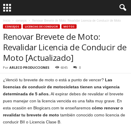
Inicio
consejos
Renovar Brevete de Moto: Revalidar Licencia de Conducir de Moto
CONSEJOS
LICENCIAS DE CONDUCIR
MOTOS
Renovar Brevete de Moto:
Revalidar Licencia de Conducir de
Moto [Actualizado]
Por
ARLECO PRODUCCIONES
6045
0
¿Venció tu brevete de moto o está a punto de vencer?
Las
licencias de conducir de motocicletas tienen una vigencia
determinada de 5 años.
Al expirar debes de revalidar el brevete
pues manejar con la licencia vencida es una falta muy grave. En
esta ocasión en Blogicars.com te enseñaremos
cómo renovar o
revalidar tu brevete de moto
también conocido como licencia de
conducir BII o Licencia Clase B.