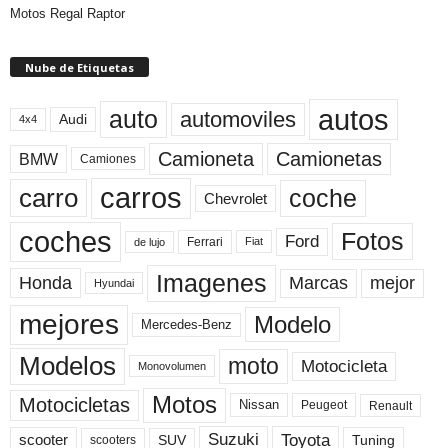
Motos Regal Raptor
Nube de Etiquetas
autos
auto
automoviles
Audi
4x4
Camioneta
Camionetas
BMW
Camiones
carros
carro
coche
Chevrolet
coches
Fotos
Ford
Ferrari
Fiat
de lujo
Imagenes
Marcas
mejor
Honda
Hyundai
mejores
Modelo
Mercedes-Benz
Modelos
moto
Motocicleta
Monovolumen
Motos
Motocicletas
Nissan
Peugeot
Renault
Toyota
Suzuki
scooter
Tuning
SUV
scooters