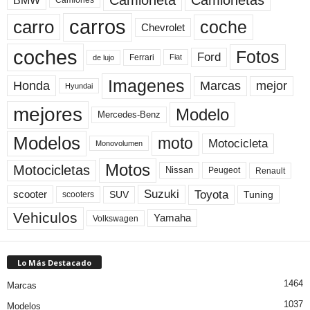
carros
carro
coche
Chevrolet
coches
Fotos
Ford
Ferrari
Fiat
de lujo
Imagenes
Marcas
mejor
Honda
Hyundai
mejores
Modelo
Mercedes-Benz
Modelos
moto
Motocicleta
Monovolumen
Motos
Motocicletas
Nissan
Peugeot
Renault
Toyota
Suzuki
scooter
Tuning
SUV
scooters
Vehiculos
Yamaha
Volkswagen
Lo Más Destacado
1464
Marcas
1037
Modelos