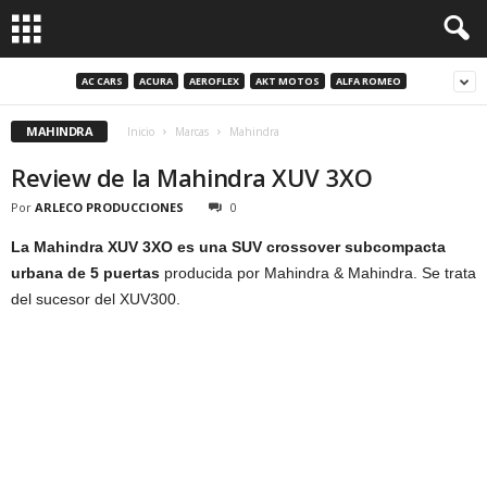
AC CARS
ACURA
AEROFLEX
AKT MOTOS
ALFA ROMEO
MAHINDRA
Inicio
Marcas
Mahindra
Review de la Mahindra XUV 3XO
Por
ARLECO PRODUCCIONES
0
La Mahindra XUV 3XO es una SUV crossover subcompacta
urbana de 5 puertas
producida por Mahindra & Mahindra. Se trata
del sucesor del XUV300.