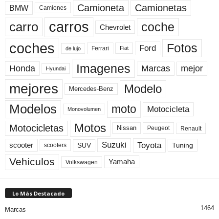
Camioneta
Camionetas
BMW
Camiones
carros
carro
coche
Chevrolet
coches
Fotos
Ford
Ferrari
Fiat
de lujo
Imagenes
Marcas
mejor
Honda
Hyundai
mejores
Modelo
Mercedes-Benz
Modelos
moto
Motocicleta
Monovolumen
Motos
Motocicletas
Nissan
Peugeot
Renault
Toyota
Suzuki
scooter
Tuning
SUV
scooters
Vehiculos
Yamaha
Volkswagen
Lo Más Destacado
1464
Marcas