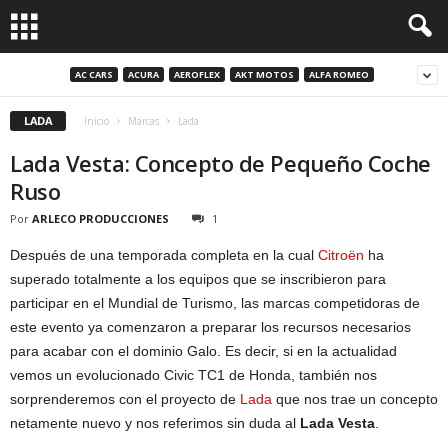
AC CARS
ACURA
AEROFLEX
AKT MOTOS
ALFA ROMEO
LADA
Inicio
Marcas
Lada
Lada Vesta: Concepto de Pequeño Coche
Ruso
Por
ARLECO PRODUCCIONES
1
Después de una temporada completa en la cual
Citroën
ha
superado totalmente a los equipos que se inscribieron para
participar en el Mundial de Turismo, las marcas competidoras de
este evento ya comenzaron a preparar los recursos necesarios
para acabar con el dominio Galo. Es decir, si en la actualidad
vemos un evolucionado Civic TC1 de Honda, también nos
sorprenderemos con el proyecto de
Lada
que nos trae un concepto
netamente nuevo y nos referimos sin duda al
Lada Vesta
.