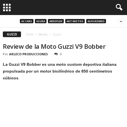
AC CARS
ACURA
AEROFLEX
AKT MOTOS
ALFA ROMEO
GUZZI
Inicio
Marcas
Guzzi
Review de la Moto Guzzi V9 Bobber
Por
ARLECO PRODUCCIONES
0
La Guzzi V9 Bobber es una moto custom deportiva italiana
propulsada por un motor bicilíndrico de 850 centímetros
cúbicos
.