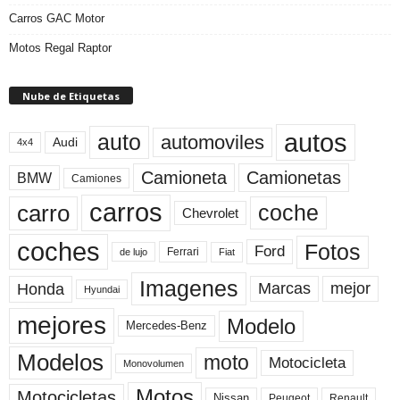
Carros GAC Motor
Motos Regal Raptor
Nube de Etiquetas
autos
auto
automoviles
Audi
4x4
Camioneta
Camionetas
BMW
Camiones
carros
carro
coche
Chevrolet
coches
Fotos
Ford
Ferrari
Fiat
de lujo
Imagenes
Marcas
mejor
Honda
Hyundai
mejores
Modelo
Mercedes-Benz
Modelos
moto
Motocicleta
Monovolumen
Motos
Motocicletas
Nissan
Peugeot
Renault