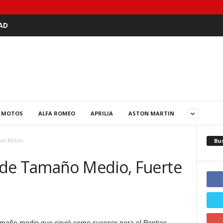
AD
 MOTOS
ALFA ROMEO
APRILIA
ASTON MARTIN
Bu
ral Motors
 de Tamaño Medio, Fuerte
maño medio que sirvió como sucesor para el Pontiac