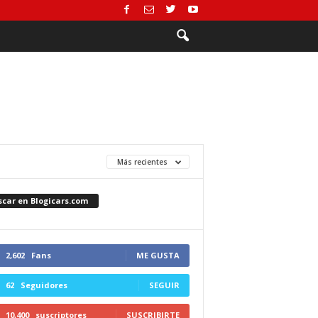
Más recientes
scar en Blogicars.com
2,602
Fans
ME GUSTA
62
Seguidores
SEGUIR
10,400
suscriptores
SUSCRIBIRTE