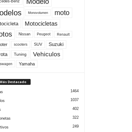
Modelo
cedes-Benz
odelos
moto
Monovolumen
Motocicletas
ocicleta
otos
Nissan
Peugeot
Renault
Suzuki
oter
SUV
scooters
Vehiculos
ota
Tuning
Yamaha
kswagen
 Más Destacado
1464
as
1037
los
402
s
322
onetas
249
tivos