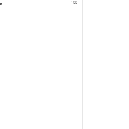
166
jo