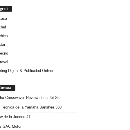
groll
casa
chef
chics
star
tecno
ravel
ting Digital & Publicidad Online
 Último
a Crosswave: Review de la Jet Ski
 Técnica de la Yamaha Banshee 350
w de la Jaecoo J7
s GAC Motor