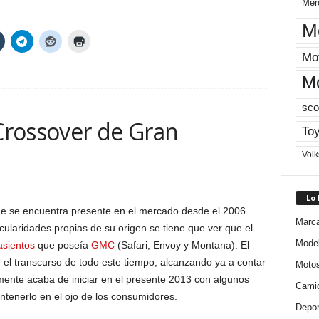
Mer
M
Mot
M
sco
Crossover de Gran
Toy
Vol
Lo
e se encuentra presente en el mercado desde el 2006
Marc
icularidades propias de su origen se tiene que ver que el
Mode
asientos
que poseía
GMC
(Safari, Envoy y Montana). El
el transcurso de todo este tiempo, alcanzando ya a contar
Moto
mente acaba de iniciar en el presente 2013 con algunos
Cami
enerlo en el ojo de los consumidores.
Depor