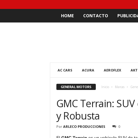
HOME
CONTACTO
PUBLICID
AC CARS
ACURA
AEROFLEX
AKT
GENERAL MOTORS
Inicio
Marcas
Gene
GMC Terrain: SUV
y Robusta
Por
ARLECO PRODUCCIONES
0
El
GMC Terrain
es un vehículo SUV de ta