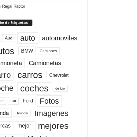
 Regal Raptor
be de Etiquetas
auto
automoviles
Audi
utos
BMW
Camiones
mioneta
Camionetas
carros
rro
Chevrolet
coches
oche
de lujo
Fotos
Ford
ari
Fiat
Imagenes
nda
Hyundai
mejores
rcas
mejor