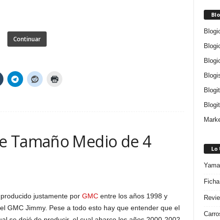
Blo
Blogi
Continuar
Blogi
Blogi
Blogi
Blogi
Blogit
Marke
e Tamaño Medio de 4
Lo
Yamah
Ficha
 producido justamente por
GMC
entre los años 1998 y
Revie
el GMC Jimmy. Pese a todo esto hay que entender que el
Carro
al se dejó de producir, el cual abarco los años 2000-2002,