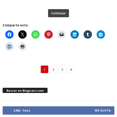
Continuar
Comparte esto:
1
2
3
Buscar en Blogicars.com
2,602
Fans
ME GUSTA