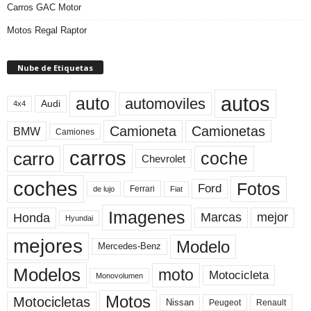
Carros GAC Motor
Motos Regal Raptor
Nube de Etiquetas
autos
auto
automoviles
Audi
4x4
Camioneta
Camionetas
BMW
Camiones
carros
carro
coche
Chevrolet
coches
Fotos
Ford
Ferrari
Fiat
de lujo
Imagenes
Marcas
mejor
Honda
Hyundai
mejores
Modelo
Mercedes-Benz
Modelos
moto
Motocicleta
Monovolumen
Motos
Motocicletas
Nissan
Peugeot
Renault