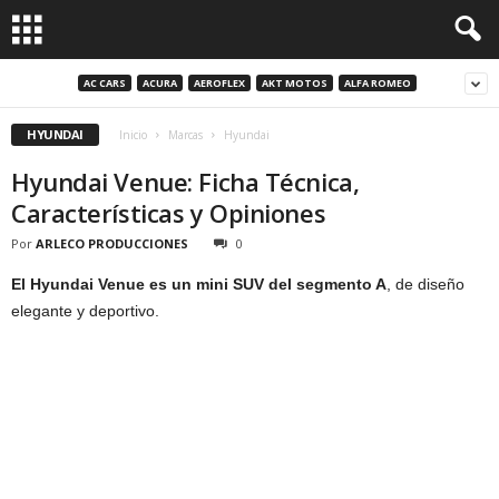
AC CARS
ACURA
AEROFLEX
AKT MOTOS
ALFA ROMEO
HYUNDAI
Inicio
Marcas
Hyundai
Hyundai Venue: Ficha Técnica,
Características y Opiniones
Por
ARLECO PRODUCCIONES
0
El Hyundai Venue es un mini SUV del segmento A
, de diseño
elegante y deportivo.