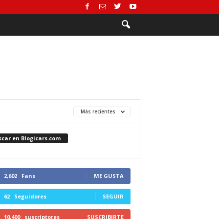
Más recientes
scar en Blogicars.com
2,602
Fans
ME GUSTA
62
Seguidores
SEGUIR
10,400
suscriptores
SUSCRIBIRTE