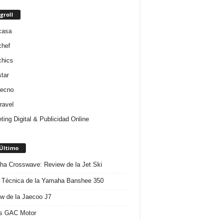
groll
casa
chef
chics
star
tecno
ravel
ting Digital & Publicidad Online
 Último
a Crosswave: Review de la Jet Ski
 Técnica de la Yamaha Banshee 350
w de la Jaecoo J7
s GAC Motor