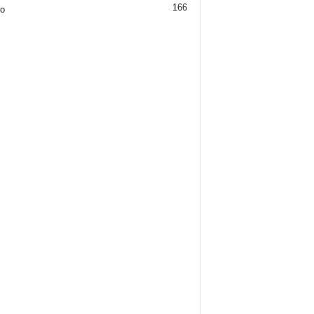
166
jo