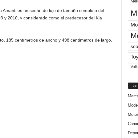
Mer
a Amanti es un sedán de lujo de tamaño completo del
M
3 y 2010, y considerado como el predecesor del Kia
Mot
M
to, 185 centímetros de ancho y 498 centímetros de largo.
sco
Toy
Vol
Lo
Marc
Mode
Moto
Cami
Depor