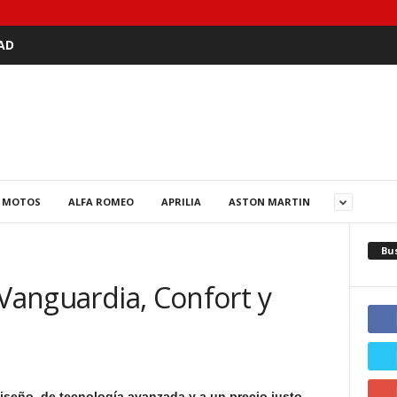
AD
 MOTOS
ALFA ROMEO
APRILIA
ASTON MARTIN
Bu
 Vanguardia, Confort y
seño, de tecnología avanzada y a un precio justo
,