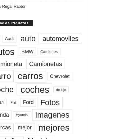
 Regal Raptor
be de Etiquetas
auto
automoviles
Audi
utos
BMW
Camiones
mioneta
Camionetas
carros
rro
Chevrolet
coches
oche
de lujo
Fotos
Ford
ari
Fiat
Imagenes
nda
Hyundai
mejores
rcas
mejor