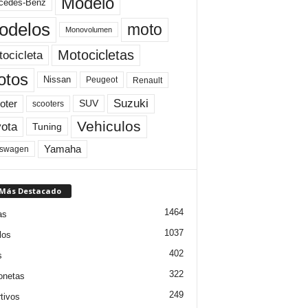
Modelo
cedes-Benz
odelos
moto
Monovolumen
Motocicletas
ocicleta
otos
Nissan
Peugeot
Renault
Suzuki
oter
SUV
scooters
Vehiculos
ota
Tuning
Yamaha
kswagen
 Más Destacado
1464
as
1037
los
402
s
322
onetas
249
tivos