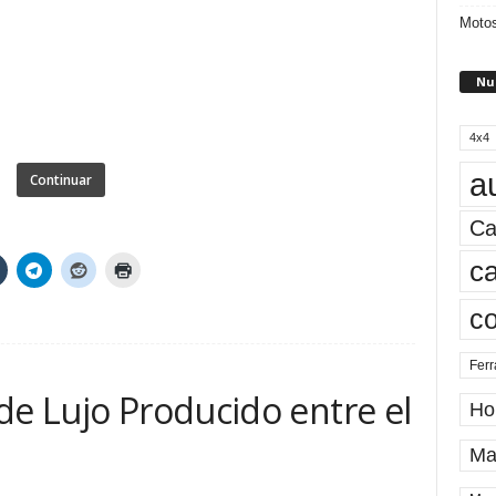
Motos
Nu
4x4
a
Continuar
Ca
ca
c
Ferr
de Lujo Producido entre el
Ho
Ma