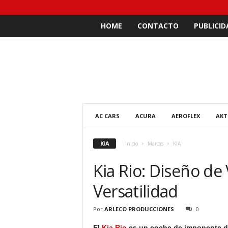
HOME
CONTACTO
PUBLICID
AC CARS
ACURA
AEROFLEX
AKT
KIA
Inicio
Marcas
KIA
Kia Rio: Diseño de
Versatilidad
Por
ARLECO PRODUCCIONES
0
El
Kia Rio
es un coche de imponente di