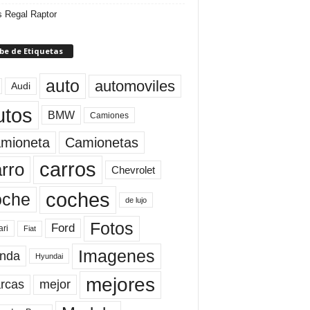
 Regal Raptor
be de Etiquetas
auto
automoviles
Audi
utos
BMW
Camiones
mioneta
Camionetas
carros
rro
Chevrolet
coches
oche
de lujo
Fotos
Ford
ari
Fiat
Imagenes
nda
Hyundai
mejores
rcas
mejor