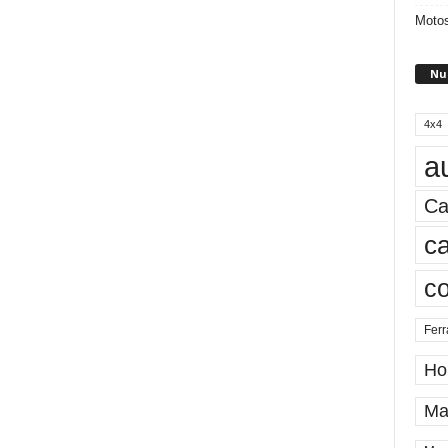
Motos
Nu
4x4
a
Ca
ca
c
Ferr
Ho
Ma