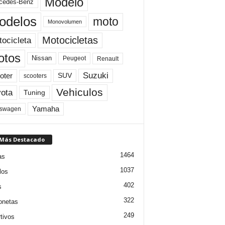
Modelo
cedes-Benz
odelos
moto
Monovolumen
Motocicletas
ocicleta
otos
Nissan
Peugeot
Renault
Suzuki
oter
SUV
scooters
Vehiculos
ota
Tuning
Yamaha
kswagen
 Más Destacado
1464
as
1037
los
402
s
322
onetas
249
tivos