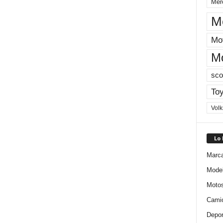
Mer
M
Mot
M
sco
Toy
Vol
Lo
Marc
Mode
Moto
Cami
Depor