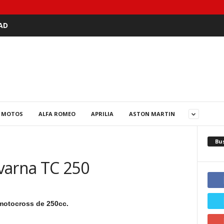
AD
 MOTOS
ALFA ROMEO
APRILIA
ASTON MARTIN
Bu
varna TC 250
motocross de 250cc.