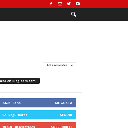
Más recientes
scar en Blogicars.com
2,602
Fans
ME GUSTA
62
Seguidores
SEGUIR
10,400
suscriptores
SUSCRIBIRTE