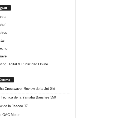
groll
casa
chef
chics
star
tecno
ravel
ting Digital & Publicidad Online
 Último
a Crosswave: Review de la Jet Ski
 Técnica de la Yamaha Banshee 350
w de la Jaecoo J7
s GAC Motor