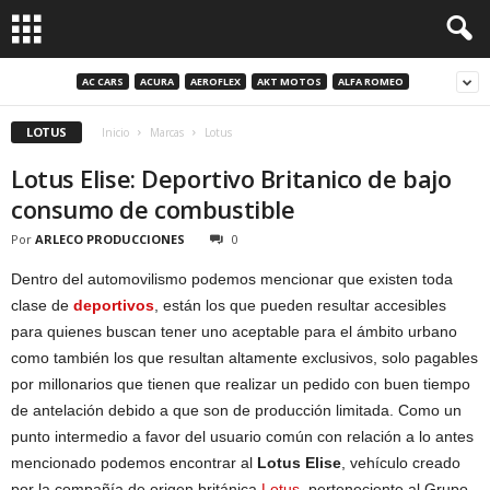
AC CARS
ACURA
AEROFLEX
AKT MOTOS
ALFA ROMEO
LOTUS
Inicio
Marcas
Lotus
Lotus Elise: Deportivo Britanico de bajo
consumo de combustible
Por
ARLECO PRODUCCIONES
0
Dentro del automovilismo podemos mencionar que existen toda
clase de
deportivos
, están los que pueden resultar accesibles
para quienes buscan tener uno aceptable para el ámbito urbano
como también los que resultan altamente exclusivos, solo pagables
por millonarios que tienen que realizar un pedido con buen tiempo
de antelación debido a que son de producción limitada. Como un
punto intermedio a favor del usuario común con relación a lo antes
mencionado podemos encontrar al
Lotus Elise
, vehículo creado
por la compañía de origen británica
Lotus
, perteneciente al Grupo