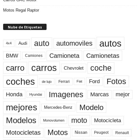
Motos Regal Raptor
Nube de Etiquetas
autos
auto
automoviles
Audi
4x4
Camioneta
Camionetas
BMW
Camiones
carros
carro
coche
Chevrolet
coches
Fotos
Ford
Ferrari
Fiat
de lujo
Imagenes
Marcas
mejor
Honda
Hyundai
mejores
Modelo
Mercedes-Benz
Modelos
moto
Motocicleta
Monovolumen
Motos
Motocicletas
Nissan
Peugeot
Renault