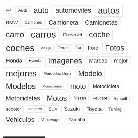
autos
auto
automoviles
Audi
4x4
Camioneta
Camionetas
BMW
Camiones
carros
carro
coche
Chevrolet
coches
Fotos
Ford
Ferrari
Fiat
de lujo
Imagenes
Marcas
mejor
Honda
Hyundai
mejores
Modelo
Mercedes-Benz
Modelos
moto
Motocicleta
Monovolumen
Motos
Motocicletas
Nissan
Peugeot
Renault
Toyota
Suzuki
scooter
Tuning
SUV
scooters
Vehiculos
Yamaha
Volkswagen