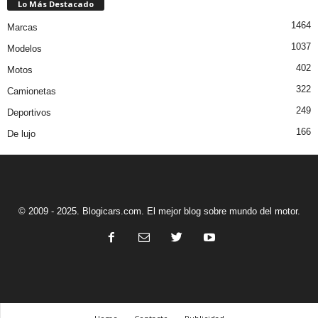
Lo Más Destacado
1464
Marcas
1037
Modelos
402
Motos
322
Camionetas
249
Deportivos
166
De lujo
© 2009 - 2025. Blogicars.com. El mejor blog sobre mundo del motor.