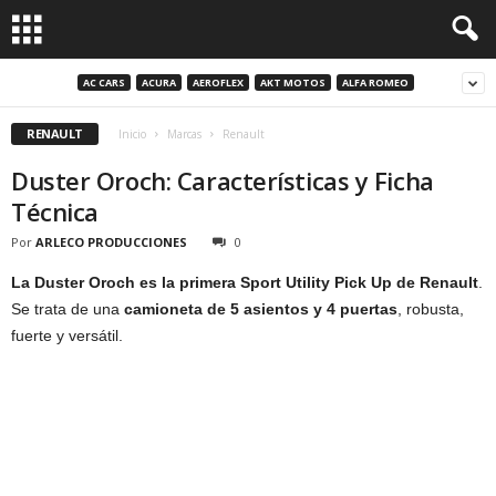
AC CARS
ACURA
AEROFLEX
AKT MOTOS
ALFA ROMEO
RENAULT
Inicio
Marcas
Renault
Duster Oroch: Características y Ficha
Técnica
Por
ARLECO PRODUCCIONES
0
La Duster Oroch es la primera Sport Utility Pick Up de Renault
.
Se trata de una
camioneta de 5 asientos y 4 puertas
, robusta,
fuerte y versátil.